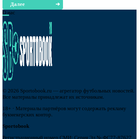
Далее
➔
О нас
© 2026 Sportobook.ru — агрегатор футбольных новостей.
Все материалы принадлежат их источникам.
18+ · Материалы партнёров могут содержать рекламу
букмекерских контор.
Sportobook
Регистрационный номер СМИ: Серия Эл № ФС77-87627