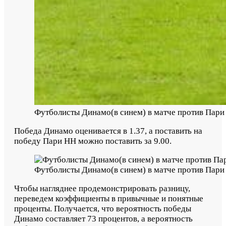
Футболисты Динамо(в синем) в матче против Пари
Победа Динамо оценивается в 1.37, а поставить на
победу Пари НН можно поставить за 9.00.
Футболисты Динамо(в синем) в матче против Пари
Чтобы нагляднее продемонстрировать разницу,
переведем коэффициенты в привычные и понятные
проценты. Получается, что вероятность победы
Динамо составляет 73 процентов, а вероятность