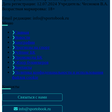
Дата регистрации: 12.07.2024 Учредитель: Чесноков В.А.
Возрастная маркировка: 18+
Email редакции: info@sportobook.ru
Меню
Главная
Новости
Биографии
Прогнозы на спорт
Рейтинг БК
Промокоды БК
Обзор букмекеров
Контакты
Политика конфиденциальности и использования
файлов cookie
Контакты
Связаться с нами
info@sportobook.ru