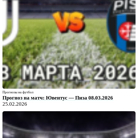
Прогнозы на футбол
Прогноз на матч: Ювентус — Пиза 08.03.2026
25.02.2026