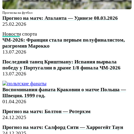
Прогнозы на футбол
Прогноз на матч: Аталанта — Удинезе 08.03.2026
25.02.2026
Новости спорта
ЧМ-2026: Франция стала первым полуфиналистом,
разгромив Марокко
13.07.2026
Последний танец Криштиану: Испания вырвала
победу у Португалии в драме 1/8 финала ЧМ-2026
13.07.2026
Воспоминания фаната Краковии о матче Польша —
Швеция. 1999 год.
01.04.2026
Прогноз на матч: Болтон — Ротерхэм
24.12.2025
Прогноз на матч: Салфорд Сити — Харрогейт Таун
24.12.2025