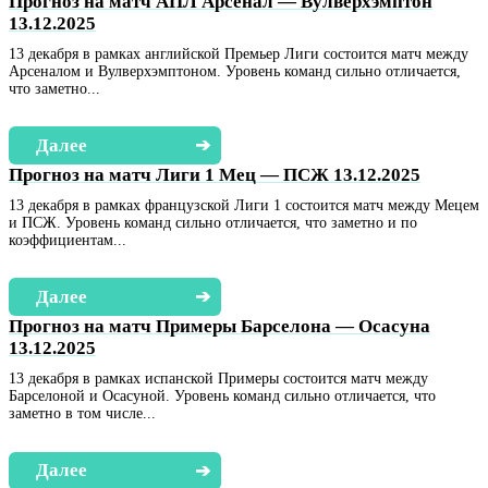
Прогноз на матч АПЛ Арсенал — Вулверхэмптон
13.12.2025
13 декабря в рамках английской Премьер Лиги состоится матч между
Арсеналом и Вулверхэмптоном. Уровень команд сильно отличается,
что заметно...
Далее
➔
Прогноз на матч Лиги 1 Мец — ПСЖ 13.12.2025
13 декабря в рамках французской Лиги 1 состоится матч между Мецем
и ПСЖ. Уровень команд сильно отличается, что заметно и по
коэффициентам...
Далее
➔
Прогноз на матч Примеры Барселона — Осасуна
13.12.2025
13 декабря в рамках испанской Примеры состоится матч между
Барселоной и Осасуной. Уровень команд сильно отличается, что
заметно в том числе...
Далее
➔