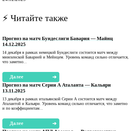
⚡ Читайте также
Прогноз на матч Бундеслиги Бавария — Майнц
14.12.2025
14 декабря в рамках немецкой Бундеслиги состоится матч между
мюнхенской Баварией и Мейнцем. Уровень команд сильно отличается,
что заметно...
Далее
➔
Прогноз на матч Серии А Аталанта — Кальяри
13.11.2025
13 декабря в рамках итальянской Серии А состоится матч между
Аталантой и Кальяри. Уровень команд сильно отличается, что заметно
и по коэффициентам...
Далее
➔