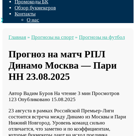
Промокоды БК
Обзор букмекеров
Контакты
О нас
Главная
»
Прогнозы на спорт
»
Прогнозы на футбол
Прогноз на матч РПЛ
Динамо Москва — Пари
НН 23.08.2025
Автор
Вадим Буров
На чтение
3 мин
Просмотров
123
Опубликовано
15.08.2025
23 августа в рамках Российской Премьер-Лиги
состоится встреча между Динамо из Москвы и Пари
Нижний Новгород. Уровень команд сильно
отличается, что заметно и по коэффициентам,
которые букмекеры дают на исход поединка.