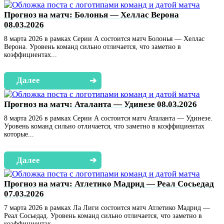
Прогноз на матч: Болонья — Хеллас Верона
08.03.2026
8 марта 2026 в рамках Серии А состоится матч Болонья — Хеллас
Верона. Уровень команд сильно отличается, что заметно в
коэффициентах...
Далее
➔
Прогноз на матч: Аталанта — Удинезе 08.03.2026
8 марта 2026 в рамках Серии А состоится матч Аталанта — Удинезе.
Уровень команд сильно отличается, что заметно в коэффициентах
которые...
Далее
➔
Прогноз на матч: Атлетико Мадрид — Реал Сосьедад
07.03.2026
7 марта 2026 в рамках Ла Лиги состоится матч Атлетико Мадрид —
Реал Сосьедад. Уровень команд сильно отличается, что заметно в
коэффициентах...