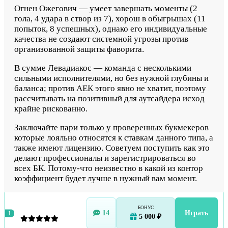
Огнен Ожегович — умеет завершать моменты (2
гола, 4 удара в створ из 7), хорош в обыгрышах (11
попыток, 8 успешных), однако его индивидуальные
качества не создают системной угрозы против
организованной защиты фаворита.
В сумме Левадиакос — команда с несколькими
сильными исполнителями, но без нужной глубины и
баланса; против АЕК этого явно не хватит, поэтому
рассчитывать на позитивный для аутсайдера исход
крайне рискованно.
Заключайте пари только у проверенных букмекеров
которые лояльно относятся к ставкам данного типа, а
также имеют лицензию. Советуем поступить как это
делают профессионалы и зарегистрироваться во
всех БК. Потому-что неизвестно в какой из контор
коэффициент будет лучше в нужный вам момент.
БОНУС
Играть
14
5 000 ₽