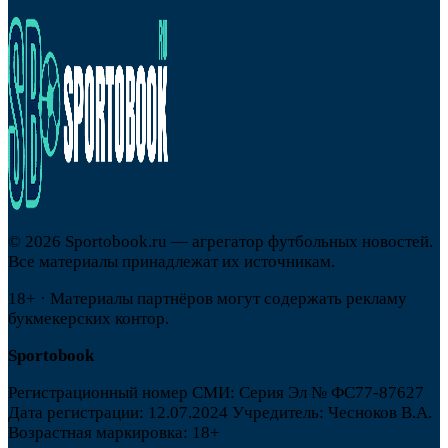
© 2026 Sportobook.ru — агрегатор футбольных новостей.
Все материалы принадлежат их источникам.
18+ · Материалы партнёров могут содержать рекламу
букмекерских контор.
Sportobook
Регистрационный номер СМИ: Серия Эл № ФС77-87627
Дата регистрации: 12.07.2024 Учредитель: Чесноков В.А.
Возрастная маркировка: 18+