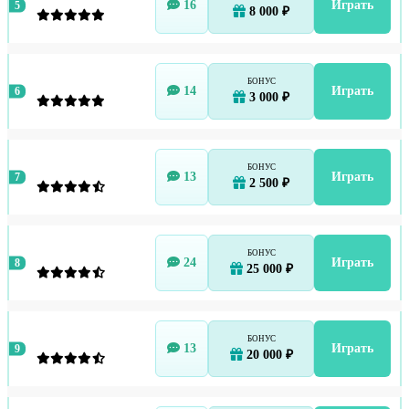
Играть
16
8 000 ₽
БОНУС
Играть
14
3 000 ₽
БОНУС
Играть
13
2 500 ₽
БОНУС
Играть
24
25 000 ₽
БОНУС
Играть
13
20 000 ₽