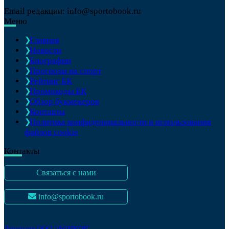
Email редакции: info@sportobook.ru
Меню
Главная
Новости
Биографии
Прогнозы на спорт
Рейтинг БК
Промокоды БК
Обзор букмекеров
Контакты
Политика конфиденциальности и использования
файлов cookie
Контакты
Связаться с нами
info@sportobook.ru
Лицензия ООО "ФОНКОР"