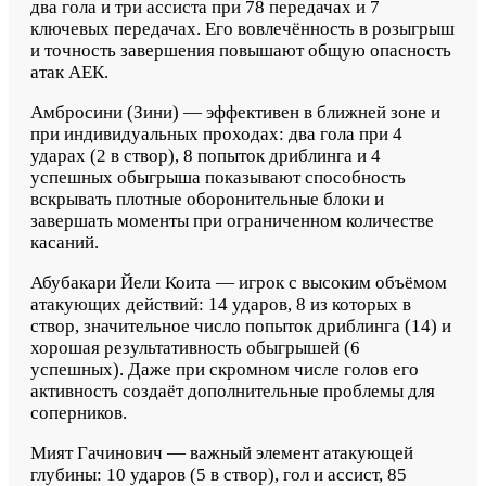
два гола и три ассиста при 78 передачах и 7
ключевых передачах. Его вовлечённость в розыгрыш
и точность завершения повышают общую опасность
атак АЕК.
Амбросини (Зини) — эффективен в ближней зоне и
при индивидуальных проходах: два гола при 4
ударах (2 в створ), 8 попыток дриблинга и 4
успешных обыгрыша показывают способность
вскрывать плотные оборонительные блоки и
завершать моменты при ограниченном количестве
касаний.
Абубакари Йели Коита — игрок с высоким объёмом
атакующих действий: 14 ударов, 8 из которых в
створ, значительное число попыток дриблинга (14) и
хорошая результативность обыгрышей (6
успешных). Даже при скромном числе голов его
активность создаёт дополнительные проблемы для
соперников.
Мият Гачинович — важный элемент атакующей
глубины: 10 ударов (5 в створ), гол и ассист, 85