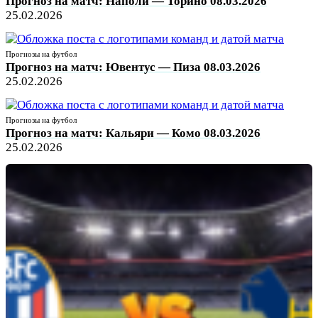
Прогноз на матч: Наполи — Торино 08.03.2026
25.02.2026
Прогнозы на футбол
Прогноз на матч: Ювентус — Пиза 08.03.2026
25.02.2026
Прогнозы на футбол
Прогноз на матч: Кальяри — Комо 08.03.2026
25.02.2026