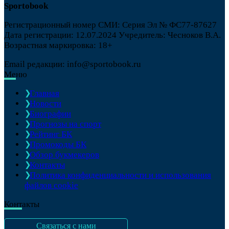
Sportobook
Регистрационный номер СМИ: Серия Эл № ФС77-87627
Дата регистрации: 12.07.2024 Учредитель: Чесноков В.А.
Возрастная маркировка: 18+
Email редакции: info@sportobook.ru
Меню
Главная
Новости
Биографии
Прогнозы на спорт
Рейтинг БК
Промокоды БК
Обзор букмекеров
Контакты
Политика конфиденциальности и использования
файлов cookie
Контакты
Связаться с нами