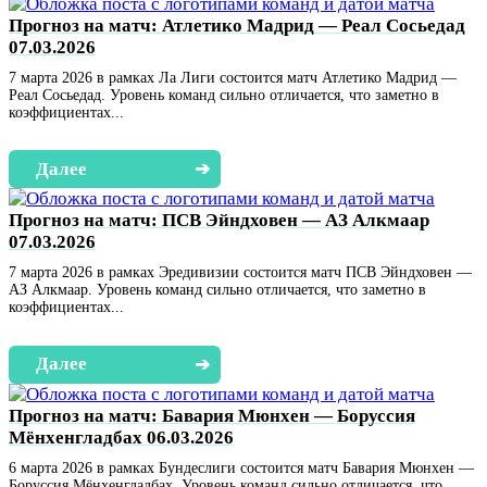
Прогноз на матч: Атлетико Мадрид — Реал Сосьедад
07.03.2026
7 марта 2026 в рамках Ла Лиги состоится матч Атлетико Мадрид —
Реал Сосьедад. Уровень команд сильно отличается, что заметно в
коэффициентах...
Далее
➔
Прогноз на матч: ПСВ Эйндховен — АЗ Алкмаар
07.03.2026
7 марта 2026 в рамках Эредивизии состоится матч ПСВ Эйндховен —
АЗ Алкмаар. Уровень команд сильно отличается, что заметно в
коэффициентах...
Далее
➔
Прогноз на матч: Бавария Мюнхен — Боруссия
Мёнхенгладбах 06.03.2026
6 марта 2026 в рамках Бундеслиги состоится матч Бавария Мюнхен —
Боруссия Мёнхенгладбах. Уровень команд сильно отличается, что