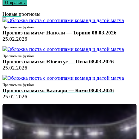
Новые прогнозы
Прогнозы на футбол
Прогноз на матч: Наполи — Торино 08.03.2026
25.02.2026
Прогнозы на футбол
Прогноз на матч: Ювентус — Пиза 08.03.2026
25.02.2026
Прогнозы на футбол
Прогноз на матч: Кальяри — Комо 08.03.2026
25.02.2026