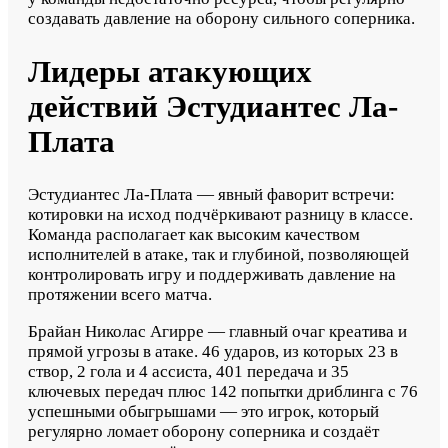
создавать давление на оборону сильного соперника.
Лидеры атакующих
действий Эстудиантес Ла-
Плата
Эстудиантес Ла-Плата — явный фаворит встречи:
котировки на исход подчёркивают разницу в классе.
Команда располагает как высоким качеством
исполнителей в атаке, так и глубиной, позволяющей
контролировать игру и поддерживать давление на
протяжении всего матча.
Брайан Николас Агирре — главный очаг креатива и
прямой угрозы в атаке. 46 ударов, из которых 23 в
створ, 2 гола и 4 ассиста, 401 передача и 35
ключевых передач плюс 142 попытки дриблинга с 76
успешными обыгрышами — это игрок, который
регулярно ломает оборону соперника и создаёт