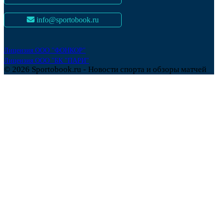
info@sportobook.ru
Лицензия ООО "ФОНКОР"
Лицензия ООО "БК "ПАРИ"
© 2026 Sportobook.ru - Новости спорта и обзоры матчей