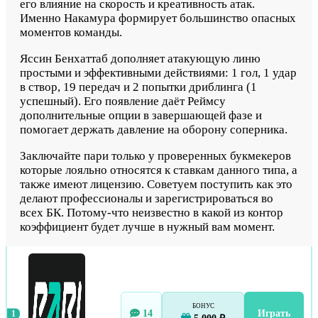
его влияние на скорость и креативность атак.
Именно Накамура формирует большинство опасных
моментов команды.
Яссин Бенхаттаб дополняет атакующую линю
простыми и эффективными действиями: 1 гол, 1 удар
в створ, 19 передач и 2 попытки дриблинга (1
успешный). Его появление даёт Реймсу
дополнительные опции в завершающей фазе и
помогает держать давление на оборону соперника.
Заключайте пари только у проверенных букмекеров
которые лояльно относятся к ставкам данного типа, а
также имеют лицензию. Советуем поступить как это
делают профессионалы и зарегистрироваться во
всех БК. Потому-что неизвестно в какой из контор
коэффициент будет лучше в нужный вам момент.
БОНУС
Играть
14