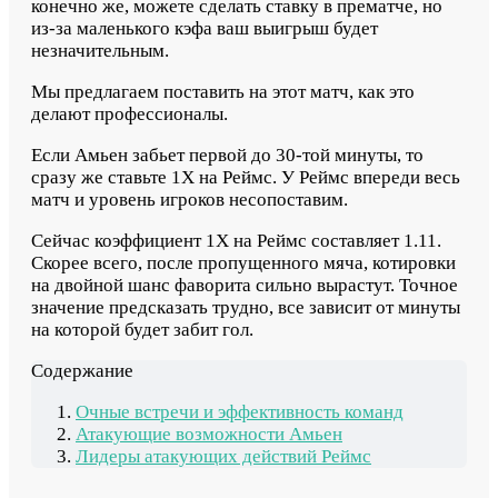
конечно же, можете сделать ставку в прематче, но
из-за маленького кэфа ваш выигрыш будет
незначительным.
Мы предлагаем поставить на этот матч, как это
делают профессионалы.
Если Амьен забьет первой до 30-той минуты, то
сразу же ставьте 1Х на Реймс. У Реймс впереди весь
матч и уровень игроков несопоставим.
Сейчас коэффициент 1Х на Реймс составляет 1.11.
Скорее всего, после пропущенного мяча, котировки
на двойной шанс фаворита сильно вырастут. Точное
значение предсказать трудно, все зависит от минуты
на которой будет забит гол.
Содержание
Очные встречи и эффективность команд
Атакующие возможности Амьен
Лидеры атакующих действий Реймс