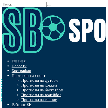
Перейти
Search
к
for:
содержанию
Главная
Новости
Биографии
Прогнозы на спорт
Прогнозы на футбол
Прогнозы на хоккей
Прогнозы на баскетбол
Прогнозы на волейбол
Прогнозы на теннис
Рейтинг БК