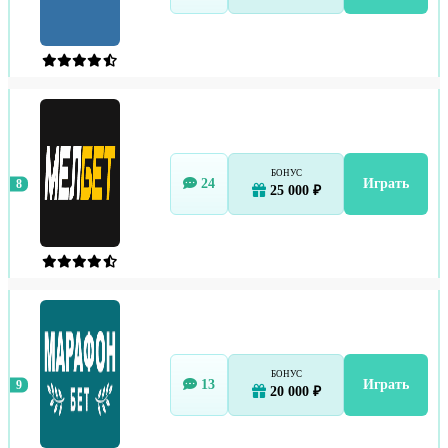
БОНУС
Играть
24
25 000 ₽
БОНУС
Играть
13
20 000 ₽