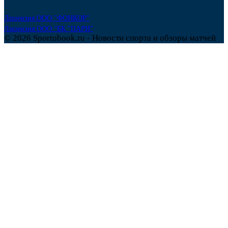
Лицензия ООО "ФОНКОР"
Лицензия ООО "БК "ПАРИ"
© 2026 Sportobook.ru - Новости спорта и обзоры матчей