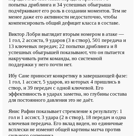
попытка дриблинга и 34 успешных обыгрыша
подчёркивают его роль в создании моментов. Тем не
менее даже его активности недостаточно, чтобы
компенсировать общий дефицит класса в составе.
Виктор Лобри выглядит вторым номером в атаке —
1 гол, 2 ассиста, 9 ударов (3 в створ), 501 передача и
13 ключевых передач; 22 попытки дриблинга и 8
успешных обыгрышей показывают, что он пытается
накручивать ритм команды, но системной
поддержки у него почти нет.
Ибу Сане приносит конкретику в завершающей фазе:
1 гол, 1 ассист, 5 ударов, из которых 4 пришлись в
створ, и 39 передач с одной ключевой. Его
эффективность в ударах заметна, но глубины состава
для постоянного давления это не даёт.
Янис Рафии показывает стремление к результату: 1
гол и 1 ассист, 3 удара (2 в створ), 18 передач и одна
ключевая передача. Его вклад виден, но единичные
всплески не изменят общей картины матча против
сильного соперника.