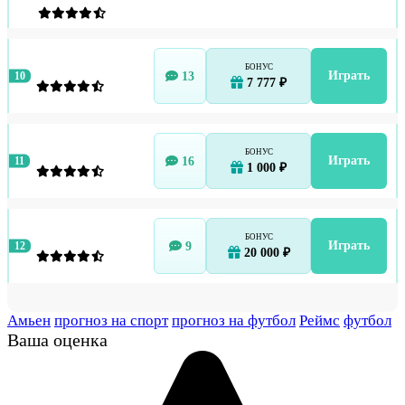
БОНУС
Играть
13
7 777 ₽
БОНУС
Играть
16
1 000 ₽
БОНУС
Играть
9
20 000 ₽
Амьен
прогноз на спорт
прогноз на футбол
Реймс
футбол
Ваша оценка