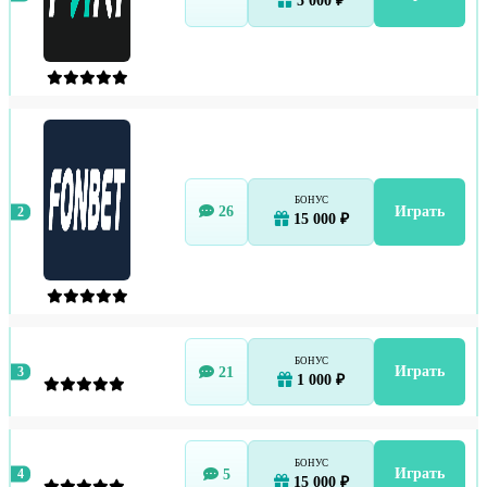
5 000 ₽
БОНУС
Играть
26
15 000 ₽
БОНУС
Играть
21
1 000 ₽
БОНУС
Играть
5
15 000 ₽