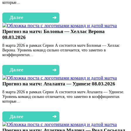
которые...
Далее
➔
Прогноз на матч: Болонья — Хеллас Верона
08.03.2026
8 марта 2026 в рамках Серии А состоится матч Болонья — Хеллас
Верона. Уровень команд сильно отличается, что заметно в
коэффициентах...
Далее
➔
Прогноз на матч: Аталанта — Удинезе 08.03.2026
8 марта 2026 в рамках Серии А состоится матч Аталанта — Удинезе.
Уровень команд сильно отличается, что заметно в коэффициентах
которые...
Далее
➔
Прогноз на матч: Атлетико Мадрид — Реал Сосьедад