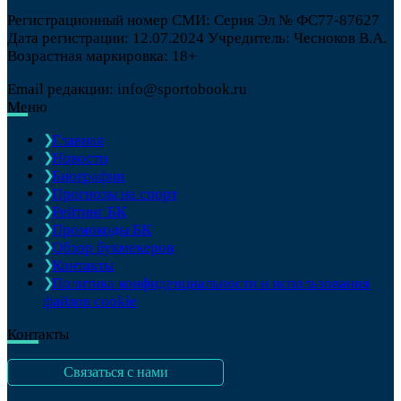
Регистрационный номер СМИ: Серия Эл № ФС77-87627
Дата регистрации: 12.07.2024 Учредитель: Чесноков В.А.
Возрастная маркировка: 18+
Email редакции: info@sportobook.ru
Меню
Главная
Новости
Биографии
Прогнозы на спорт
Рейтинг БК
Промокоды БК
Обзор букмекеров
Контакты
Политика конфиденциальности и использования
файлов cookie
Контакты
Связаться с нами