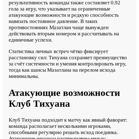
результативность команды также составляет 0.92
гола за игру, что указывает на ограниченные
атакующие возможности и редкую способность
навязать постоянное давление. В таких
противостояниях Мазатлан чаще вынужден
действовать вторым номером и рассчитывать на
единичные успехи.
Статистика личных встреч чётко фиксирует
расстановку сил: Тихуана сохраняет преимущество
за счёт системности и умения контролировать игру,
тогда как шансы Мазатлана на перелом исхода
минимальны.
Атакующие возможности
Клуб Тихуана
Клуб Тихуана подходит к матчу как явный фаворит:
команда располагает несколькими игроками,
способными регулярно решать исход поединка.
Атакующие ресурсы распределены между