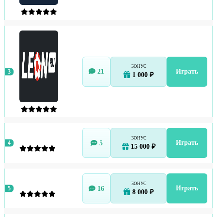
БОНУС
Играть
21
1 000 ₽
БОНУС
Играть
5
15 000 ₽
БОНУС
Играть
16
8 000 ₽