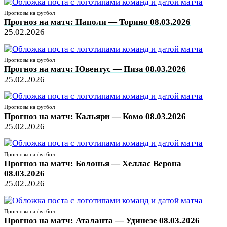
Прогнозы на футбол
Прогноз на матч: Наполи — Торино 08.03.2026
25.02.2026
Прогнозы на футбол
Прогноз на матч: Ювентус — Пиза 08.03.2026
25.02.2026
Прогнозы на футбол
Прогноз на матч: Кальяри — Комо 08.03.2026
25.02.2026
Прогнозы на футбол
Прогноз на матч: Болонья — Хеллас Верона
08.03.2026
25.02.2026
Прогнозы на футбол
Прогноз на матч: Аталанта — Удинезе 08.03.2026