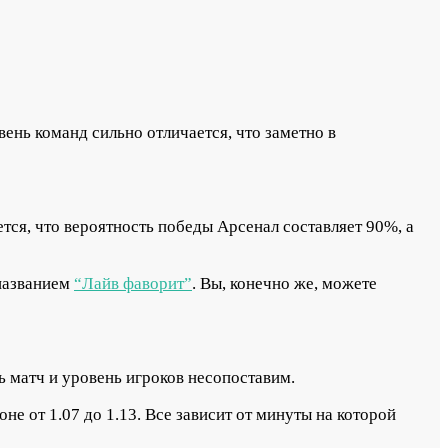
нь команд сильно отличается, что заметно в
ся, что вероятность победы Арсенал составляет 90%, а
 названием
“Лайв фаворит”
. Вы, конечно же, можете
ь матч и уровень игроков несопоставим.
не от 1.07 до 1.13. Все зависит от минуты на которой