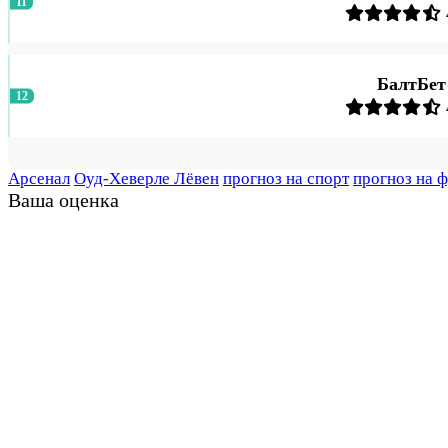
БалтБет
Арсенал
Оуд-Хеверле Лёвен
прогноз на спорт
прогноз на 
Ваша оценка