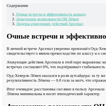
Содержание
Очные встречи и эффективность команд
Атакующие возможности OH Лёвен
Лидеры атакующих действий Арсенал
Очные встречи и эффективно
В личной встрече Арсенал уверенно превзошёл Оуд-Хевер
свидетельствует о явном превосходстве по классу и о с
Атакующие действия Арсенала в этой паре выражены: ком
встречах составляет 0%, что подчёркивает стабильность
Оуд-Хеверле Лёвен оказался в роли аутсайдера: за ту ж
результативность Лёвена — 0.0 гола за матч, что отр
Итог очевиден: расстановка сил явно в пользу Арсенал
Лёвена минимальны и носят эпизодический характер.