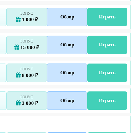
БОНУС
Обзор
Играть
1 000 ₽
БОНУС
Обзор
Играть
15 000 ₽
БОНУС
Обзор
Играть
8 000 ₽
БОНУС
Обзор
Играть
3 000 ₽