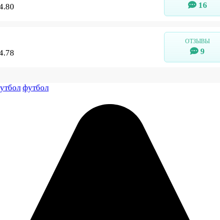
16
4.80
ОТЗЫВЫ
9
4.78
футбол
футбол