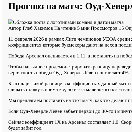
Прогноз на матч: Оуд-Хевер
Автор
Глеб Хакимов
На чтение
5 мин
Просмотров
15
Оп
11 февраля 2026 в рамках Лиги чемпионов УЕФА среди 
коэффициентах которые букмекеры дают на исход поеди
Победа Арсенал оценивается в 1.11, а поставить на поб
Чтобы нагляднее продемонстрировать разницу переведем
вероятность победы Оуд-Хеверле Лёвен составляет 4%.
Благодаря такой разнице в коэффициентах данный матч 
сделать ставку в прематче, но из-за маленького кэфа в
Мы предлагаем поставить на этот матч, как это делают 
Если Оуд-Хеверле Лёвен забьет первой до 30-той минуты
Сейчас коэффициент 1Х на Арсенал составляет 1.0. Скоре
будет забит гол.