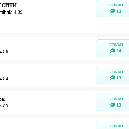
ТСИТИ
ОТЗЫВЫ
13
4.89
ОТЗЫВЫ
24
4.86
н
ОТЗЫВЫ
13
4.84
ок
ОТЗЫВЫ
13
4.83
ОТЗЫВЫ