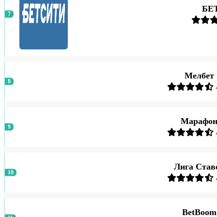
БЕ
Мелбет
Марафо
Лига Став
BetBoom