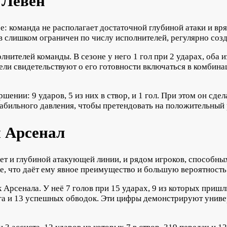
 Лёвен
е: команда не располагает достаточной глубиной атаки и вря
 слишком ограничен по числу исполнителей, регулярно со
ителей команды. В сезоне у него 1 гол при 2 ударах, оба и
ели свидетельствуют о его готовности включаться в комбина
шении: 9 ударов, 5 из них в ствoр, и 1 гол. При этом он сд
табильного давления, чтобы претендовать на положительный 
 Арсенал
т и глубиной атакующей линии, и рядом игроков, способных 
е, что даёт ему явное преимущество и большую вероятность 
рсенала. У неё 7 голов при 15 ударах, 9 из которых пришлис
 и 13 успешных обводок. Эти цифры демонстрируют универс