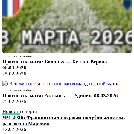
Прогнозы на футбол
Прогноз на матч: Болонья — Хеллас Верона
08.03.2026
25.02.2026
Прогнозы на футбол
Прогноз на матч: Аталанта — Удинезе 08.03.2026
25.02.2026
Новости спорта
ЧМ-2026: Франция стала первым полуфиналистом,
разгромив Марокко
13.07.2026