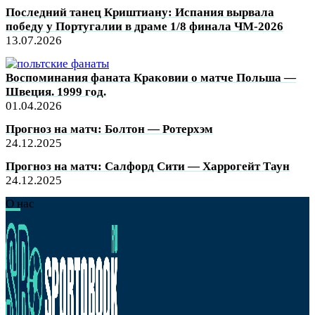
Последний танец Криштиану: Испания вырвала
победу у Португалии в драме 1/8 финала ЧМ-2026
13.07.2026
Воспоминания фаната Краковии о матче Польша —
Швеция. 1999 год.
01.04.2026
Прогноз на матч: Болтон — Ротерхэм
24.12.2025
Прогноз на матч: Салфорд Сити — Харрогейт Таун
24.12.2025
О нас