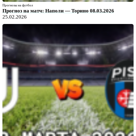
Прогнозы на футбол
Прогноз на матч: Наполи — Торино 08.03.2026
25.02.2026