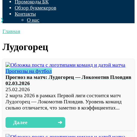
Промокоды БК
Обзор букмекеров
Контакты
О нас
Главная
Лудогорец
Прогнозы на футбол
Прогноз на матч: Лудогорец — Локомотив Пловдив
02.03.2026
25.02.2026
2 марта 2026 в рамках Первой лиги состоится матч
Лудогорец — Локомотив Пловдив. Уровень команд
сильно отличается, что заметно в коэффициентах...
Далее
➔