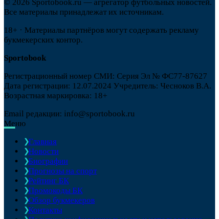
© 2026 Sportobook.ru — агрегатор футбольных новостей.
Все материалы принадлежат их источникам.
18+ · Материалы партнёров могут содержать рекламу
букмекерских контор.
Sportobook
Регистрационный номер СМИ: Серия Эл № ФС77-87627
Дата регистрации: 12.07.2024 Учредитель: Чесноков В.А.
Возрастная маркировка: 18+
Email редакции: info@sportobook.ru
Меню
Главная
Новости
Биографии
Прогнозы на спорт
Рейтинг БК
Промокоды БК
Обзор букмекеров
Контакты