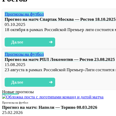
Прогнозы на футбол
Прогноз на матч Спартак Москва — Ростов 18.10.2025
05.10.2025
18 октября в рамках Российской Премьер лиги состоится м
Далее
➔
Прогнозы на футбол
Прогноз на матч РПЛ Локомотив — Ростов 23.08.2025
15.08.2025
23 августа в рамках Российской Премьер-Лиги состоится в
Далее
➔
Новые прогнозы
Прогнозы на футбол
Прогноз на матч: Наполи — Торино 08.03.2026
25.02.2026