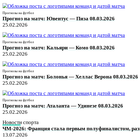
Прогнозы на футбол
Прогноз на матч: Ювентус — Пиза 08.03.2026
25.02.2026
Прогнозы на футбол
Прогноз на матч: Кальяри — Комо 08.03.2026
25.02.2026
Прогнозы на футбол
Прогноз на матч: Болонья — Хеллас Верона 08.03.2026
25.02.2026
Прогнозы на футбол
Прогноз на матч: Аталанта — Удинезе 08.03.2026
25.02.2026
Новости спорта
ЧМ-2026: Франция стала первым полуфиналистом, ра
13.07.2026