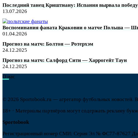
Последний танец Криштиану: Испания вырвала победу 
13.07.2026
Воспоминания фаната Краковии о матче Польша — Шве
01.04.2026
Прогноз на матч: Болтон — Ротерхэм
24.12.2025
Прогноз на матч: Салфорд Сити — Харрогейт Таун
24.12.2025
О нас
© 2026 Sportobook.ru — агрегатор футбольных новостей. 
18+ · Материалы партнёров могут содержать рекламу букм
Sportobook
Регистрационный номер СМИ: Серия Эл № ФС77-87627 Дата