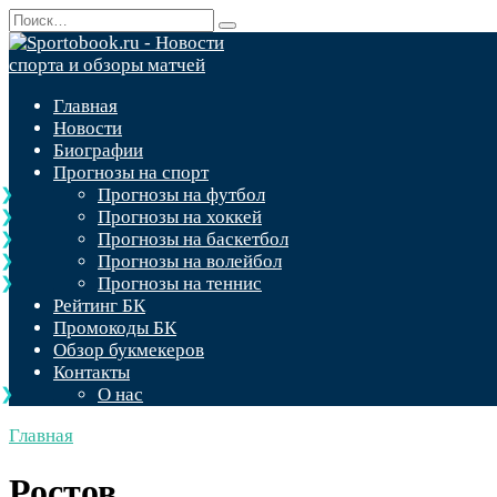
Перейти
Search
к
for:
содержанию
Главная
Новости
Биографии
Прогнозы на спорт
Прогнозы на футбол
Прогнозы на хоккей
Прогнозы на баскетбол
Прогнозы на волейбол
Прогнозы на теннис
Рейтинг БК
Промокоды БК
Обзор букмекеров
Контакты
О нас
Главная
Ростов