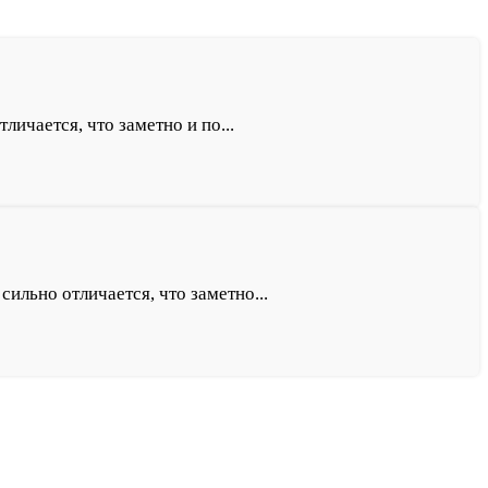
ичается, что заметно и по...
ильно отличается, что заметно...