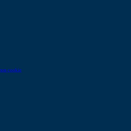
лов cookie