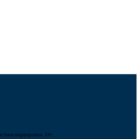
астная маркировка: 18+