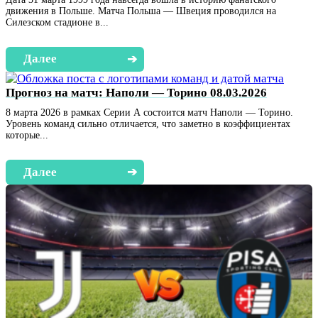
движения в Польше. Матча Польша — Швеция проводился на
Силезском стадионе в...
Далее
➔
Прогноз на матч: Наполи — Торино 08.03.2026
8 марта 2026 в рамках Серии А состоится матч Наполи — Торино.
Уровень команд сильно отличается, что заметно в коэффициентах
которые...
Далее
➔