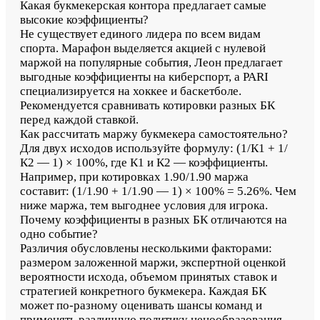
Какая букмекерская контора предлагает самые
высокие коэффициенты?
Не существует единого лидера по всем видам
спорта. Марафон выделяется акцией с нулевой
маржой на популярные события, Леон предлагает
выгодные коэффициенты на киберспорт, а PARI
специализируется на хоккее и баскетболе.
Рекомендуется сравнивать котировки разных БК
перед каждой ставкой.
Как рассчитать маржу букмекера самостоятельно?
Для двух исходов используйте формулу: (1/К1 + 1/
К2 — 1) × 100%, где К1 и К2 — коэффициенты.
Например, при котировках 1.90/1.90 маржа
составит: (1/1.90 + 1/1.90 — 1) × 100% = 5.26%. Чем
ниже маржа, тем выгоднее условия для игрока.
Почему коэффициенты в разных БК отличаются на
одно событие?
Различия обусловлены несколькими факторами:
размером заложенной маржи, экспертной оценкой
вероятности исхода, объемом принятых ставок и
стратегией конкретного букмекера. Каждая БК
может по-разному оценивать шансы команд и
применять различную политику ценообразования.