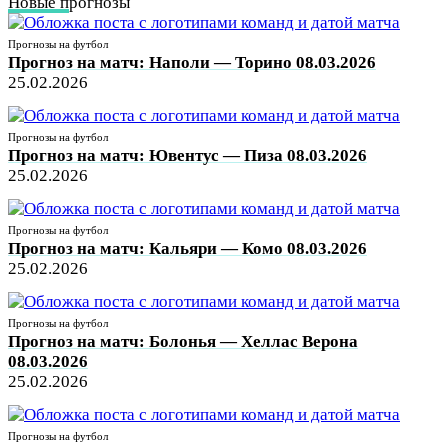
Новые прогнозы
Прогнозы на футбол
Прогноз на матч: Наполи — Торино 08.03.2026
25.02.2026
Прогнозы на футбол
Прогноз на матч: Ювентус — Пиза 08.03.2026
25.02.2026
Прогнозы на футбол
Прогноз на матч: Кальяри — Комо 08.03.2026
25.02.2026
Прогнозы на футбол
Прогноз на матч: Болонья — Хеллас Верона
08.03.2026
25.02.2026
Прогнозы на футбол