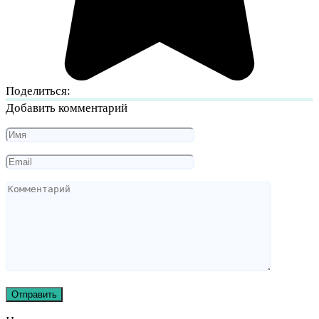
Поделиться:
Добавить комментарий
Имя
*
Email
*
Комментарий