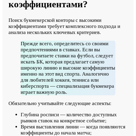
коэффициентами?
Поиск букмекерской конторы с высокими
коэффициентами требует комплексного подхода и
анализа нескольких ключевых критериев.
Прежде всего, определитесь со своими
предпочтениями в ставках. Если вы
предпочитаете ставки на футбол, следует
искать БК, которая предлагает самую
широкую линию и высокие коэффициенты
именно на этот вид спорта. Аналогично
для любителей хоккея, тенниса или
киберспорта — специализация букмекера
играет важную роль.
Обязательно учитывайте следующие аспекты:
Глубина росписи — количество доступных
рынков ставок на конкретное событие;
Время выставления линии — когда появляются
коэффициенты до начала матча;