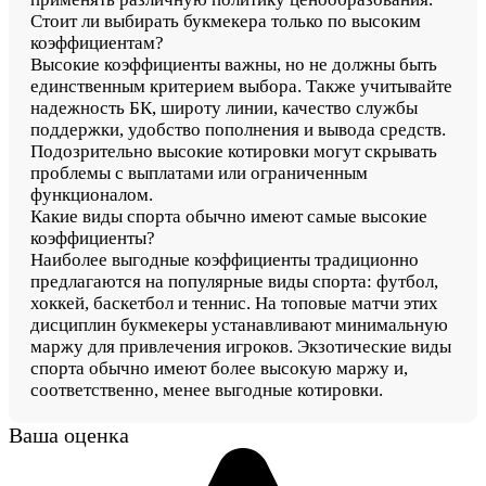
Стоит ли выбирать букмекера только по высоким
коэффициентам?
Высокие коэффициенты важны, но не должны быть
единственным критерием выбора. Также учитывайте
надежность БК, широту линии, качество службы
поддержки, удобство пополнения и вывода средств.
Подозрительно высокие котировки могут скрывать
проблемы с выплатами или ограниченным
функционалом.
Какие виды спорта обычно имеют самые высокие
коэффициенты?
Наиболее выгодные коэффициенты традиционно
предлагаются на популярные виды спорта: футбол,
хоккей, баскетбол и теннис. На топовые матчи этих
дисциплин букмекеры устанавливают минимальную
маржу для привлечения игроков. Экзотические виды
спорта обычно имеют более высокую маржу и,
соответственно, менее выгодные котировки.
Ваша оценка