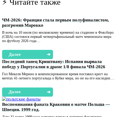
⚡ Читайте также
ЧМ-2026: Франция стала первым полуфиналистом,
разгромив Марокко
В ночь на 10 июля (по московскому времени) на стадионе в Фоксборо
(США) состоялся первый четвертьфинальный матч чемпионата мира
по футболу 2026 года....
Далее
➔
Последний танец Криштиану: Испания вырвала
победу у Португалии в драме 1/8 финала ЧМ-2026
Гол Микеля Мерино в компенсированное время поставил крест на
мечтах 41-летнего португальца о Кубке мира, но не на его наследии....
Далее
➔
Воспоминания фаната Краковии о матче Польша —
Швеция. 1999 год.
Дата 31 марта 1999 года навсегда вошла в историю фанатского