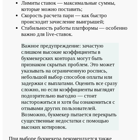
Лимиты ставок — максимальные суммы,
которые можно поставить;
Скорость расчета пари — как быстро
происходит зачисление выигрышей;
Стабильность работы платформы — особенно
важно для live-ставок.
Важное предупреждение: зачастую
слишком высокие коэффициенты в
букмекерских конторах могут быть
признаком скрытых проблем. Это может
указывать на ограниченную роспись,
небольшой выбор способов оплаты или
задержки с выплатами. Оценить все сразу
сложно, но если коэффициенты выглядят
подозрительно выгодно — стоит
насторожиться и хотя бы ознакомиться с
отзывами других пользователей.
Возможно, букмекер пытается перекрыть
существенные недостатки с помощью
высоких котировок.
При выборе букмекера рекомендуется также