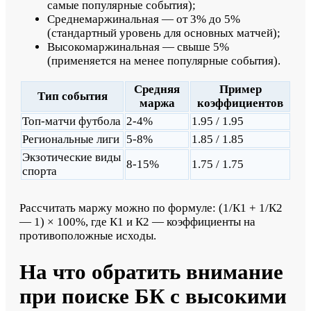
самые популярные события);
Среднемаржинальная — от 3% до 5%
(стандартный уровень для основных матчей);
Высокомаржинальная — свыше 5%
(применяется на менее популярные события).
Средняя
Пример
Тип события
маржа
коэффициентов
Топ-матчи футбола
2-4%
1.95 / 1.95
Региональные лиги
5-8%
1.85 / 1.85
Экзотические виды
8-15%
1.75 / 1.75
спорта
Рассчитать маржу можно по формуле: (1/К1 + 1/К2
— 1) × 100%, где К1 и К2 — коэффициенты на
противоположные исходы.
На что обратить внимание
при поиске БК с высокими