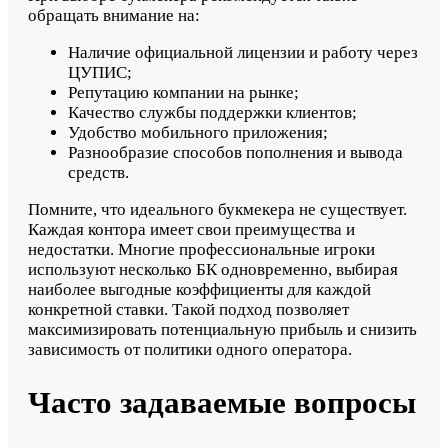
обращать внимание на:
Наличие официальной лицензии и работу через
ЦУПИС;
Репутацию компании на рынке;
Качество службы поддержки клиентов;
Удобство мобильного приложения;
Разнообразие способов пополнения и вывода
средств.
Помните, что идеального букмекера не существует.
Каждая контора имеет свои преимущества и
недостатки. Многие профессиональные игроки
используют несколько БК одновременно, выбирая
наиболее выгодные коэффициенты для каждой
конкретной ставки. Такой подход позволяет
максимизировать потенциальную прибыль и снизить
зависимость от политики одного оператора.
Часто задаваемые вопросы