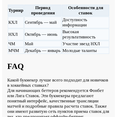
Период
Особенности для
Турнир
проведения
ставок
Доступность
КХЛ
Сентябрь — май
информации
Высокая
НХЛ
Октябрь — июнь
результативность
ЧМ
Май
Участие звезд НХЛ
МЧМ
Декабрь — январь
Молодые таланты
FAQ
Какой букмекер лучше всего подходит для новичков
в хоккейных ставках?
Для начинающих беттеров рекомендуется Фонбет
или Лига Ставок. Эти букмекеры предлагают
понятный интерфейс, качественные трансляции
матчей и подробные правила расчета ставок. Также
они имеют развитую сеть пунктов приема ставок для
тех, кто предпочитает оффлайн-беттинг.