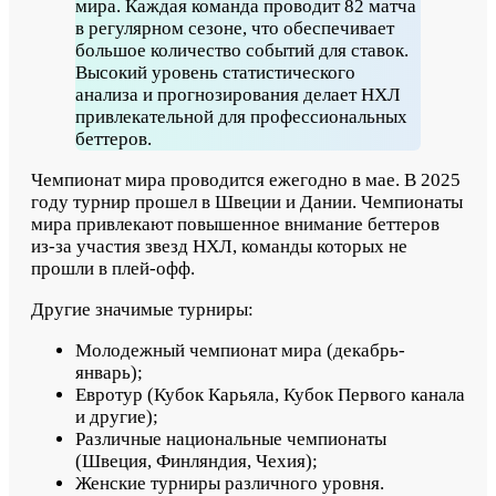
мира. Каждая команда проводит 82 матча
в регулярном сезоне, что обеспечивает
большое количество событий для ставок.
Высокий уровень статистического
анализа и прогнозирования делает НХЛ
привлекательной для профессиональных
беттеров.
Чемпионат мира проводится ежегодно в мае. В 2025
году турнир прошел в Швеции и Дании. Чемпионаты
мира привлекают повышенное внимание беттеров
из-за участия звезд НХЛ, команды которых не
прошли в плей-офф.
Другие значимые турниры:
Молодежный чемпионат мира (декабрь-
январь);
Евротур (Кубок Карьяла, Кубок Первого канала
и другие);
Различные национальные чемпионаты
(Швеция, Финляндия, Чехия);
Женские турниры различного уровня.