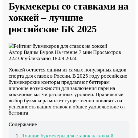
Букмекеры со ставками на
хоккей – лучшие
российские БК 2025
Автор
Вадим Буров
На чтение
7 мин
Просмотров
222
Опубликовано
18.09.2024
Хоккей остается одним из самых популярных видов
спорта для ставок в России. В 2025 году российские
букмекерские конторы предлагают беттерам
широкие возможности для заключения пари на
хоккейные матчи различных уровней. Правильный
выбор букмекера может существенно повлиять на
успешность ваших ставок и общее удовольствие от
беттинга.
Содержание
Лучшие букмекеры для ставок на хоккей