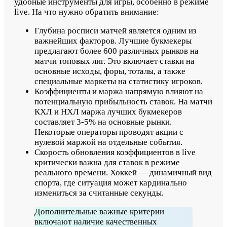
удобные инструменты для игры, особенно в режиме
live. На что нужно обратить внимание:
Глубина росписи матчей является одним из
важнейших факторов. Лучшие букмекеры
предлагают более 600 различных рынков на
матчи топовых лиг. Это включает ставки на
основные исходы, форы, тоталы, а также
специальные маркеты на статистику игроков.
Коэффициенты и маржа напрямую влияют на
потенциальную прибыльность ставок. На матчи
КХЛ и НХЛ маржа лучших букмекеров
составляет 3-5% на основные рынки.
Некоторые операторы проводят акции с
нулевой маржой на отдельные события.
Скорость обновления коэффициентов в live
критически важна для ставок в режиме
реального времени. Хоккей — динамичный вид
спорта, где ситуация может кардинально
измениться за считанные секунды.
Дополнительные важные критерии
включают наличие качественных