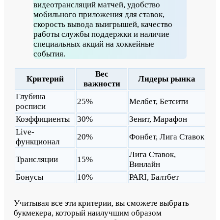
видеотрансляций матчей, удобство
мобильного приложения для ставок,
скорость вывода выигрышей, качество
работы службы поддержки и наличие
специальных акций на хоккейные
события.
Вес
Критерий
Лидеры рынка
важности
Глубина
25%
Мелбет, Бетсити
росписи
Коэффициенты
30%
Зенит, Марафон
Live-
20%
Фонбет, Лига Ставок
функционал
Лига Ставок,
Трансляции
15%
Винлайн
Бонусы
10%
PARI, Балтбет
Учитывая все эти критерии, вы сможете выбрать
букмекера, который наилучшим образом