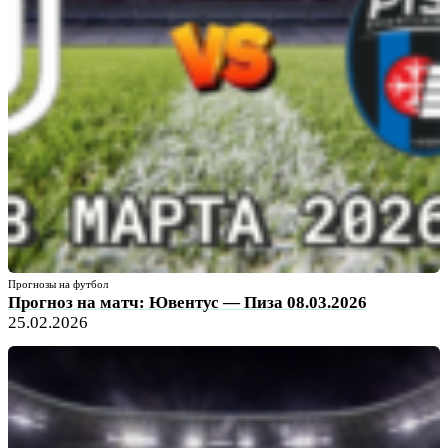
Прогнозы на футбол
Прогноз на матч: Ювентус — Пиза 08.03.2026
25.02.2026