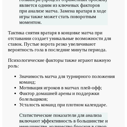
является одним из ключевых факторов
при анализе матча. Замена вратаря в ходе
игры также может стать поворотным
моментом.
Тактика снятия вратаря в концовке матча при
отставании создает уникальные возможности для
ставок. Пустые ворота резко увеличивают
вероятность гола в последние минуты периода.
Психологические факторы также играют важную
роль:
Значимость матча для турнирного положения
команд;
Мотивация игроков в матчах плей-офф;
Фактор домашней арены и поддержки
болельщиков;
Усталость команд при плотном календаре.
Статистические показатели для анализа
включают эффективность в большинстве и
меньшинстве, количество бросков в створ,