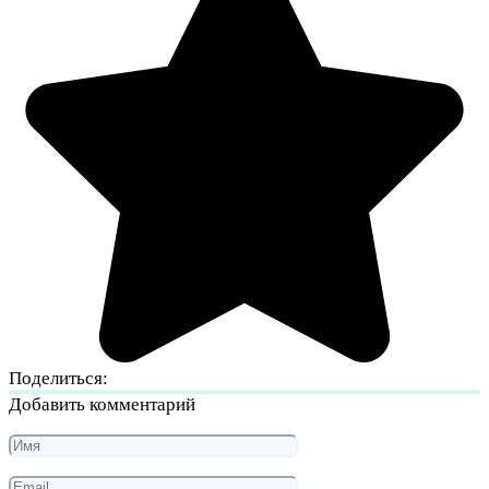
Поделиться:
Добавить комментарий
Имя
*
Email