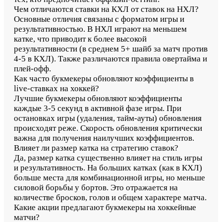
Чем отличаются ставки на КХЛ от ставок на НХЛ?
Основные отличия связаны с форматом игры и
результативностью. В НХЛ играют на меньшем
катке, что приводит к более высокой
результативности (в среднем 5+ шайб за матч против
4-5 в КХЛ). Также различаются правила овертайма и
плей-офф.
Как часто букмекеры обновляют коэффициенты в
live-ставках на хоккей?
Лучшие букмекеры обновляют коэффициенты
каждые 3-5 секунд в активной фазе игры. При
остановках игры (удаления, тайм-ауты) обновления
происходят реже. Скорость обновления критически
важна для получения наилучших коэффициентов.
Влияет ли размер катка на стратегию ставок?
Да, размер катка существенно влияет на стиль игры
и результативность. На больших катках (как в КХЛ)
больше места для комбинационной игры, но меньше
силовой борьбы у бортов. Это отражается на
количестве бросков, голов и общем характере матча.
Какие акции предлагают букмекеры на хоккейные
матчи?