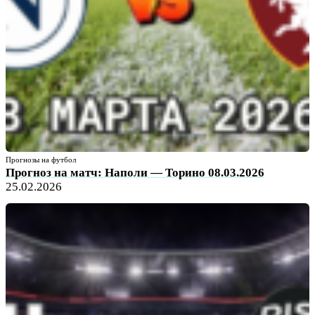
Прогнозы на футбол
Прогноз на матч: Наполи — Торино 08.03.2026
25.02.2026