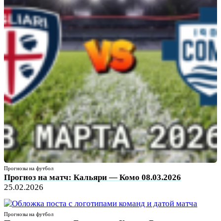
Прогнозы на футбол
Прогноз на матч: Кальяри — Комо 08.03.2026
25.02.2026
Прогнозы на футбол