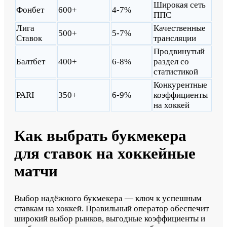
Широкая сеть
Фонбет
600+
4-7%
ППС
Лига
Качественные
500+
5-7%
Ставок
трансляции
Продвинутый
Балтбет
400+
6-8%
раздел со
статистикой
Конкурентные
PARI
350+
6-9%
коэффициенты
на хоккей
Как выбрать букмекера
для ставок на хоккейные
матчи
Выбор надёжного букмекера — ключ к успешным
ставкам на хоккей. Правильный оператор обеспечит
широкий выбор рынков, выгодные коэффициенты и