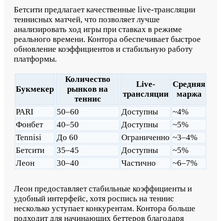
Бетсити предлагает качественные live-трансляции
теннисных матчей, что позволяет лучше
анализировать ход игры при ставках в режиме
реального времени. Контора обеспечивает быстрое
обновление коэффициентов и стабильную работу
платформы.
Количество
Live-
Средняя
Букмекер
рынков на
трансляции
маржа
теннис
PARI
50–60
Доступны
~4%
Фонбет
40–50
Доступны
~5%
Tennisi
До 60
Ограниченно
~3–4%
Бетсити
35–45
Доступны
~5%
Леон
30–40
Частично
~6–7%
Леон предоставляет стабильные коэффициенты и
удобный интерфейс, хотя роспись на теннис
несколько уступает конкурентам. Контора больше
подходит для начинающих беттеров благодаря