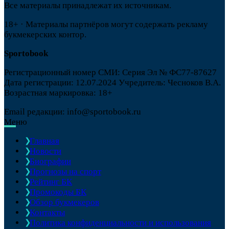
Все материалы принадлежат их источникам.
18+ · Материалы партнёров могут содержать рекламу
букмекерских контор.
Sportobook
Регистрационный номер СМИ: Серия Эл № ФС77-87627
Дата регистрации: 12.07.2024 Учредитель: Чесноков В.А.
Возрастная маркировка: 18+
Email редакции: info@sportobook.ru
Меню
Главная
Новости
Биографии
Прогнозы на спорт
Рейтинг БК
Промокоды БК
Обзор букмекеров
Контакты
Политика конфиденциальности и использования