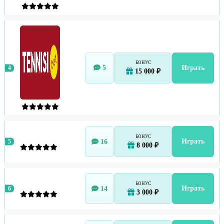
БОНУС
Играть
5
15 000 ₽
БОНУС
Играть
16
8 000 ₽
БОНУС
Играть
14
3 000 ₽