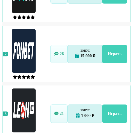
БОНУС
Играть
26
15 000 ₽
БОНУС
Играть
21
1 000 ₽