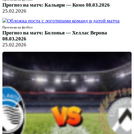
Прогноз на матч: Кальяри — Комо 08.03.2026
25.02.2026
Прогнозы на футбол
Прогноз на матч: Болонья — Хеллас Верона
08.03.2026
25.02.2026