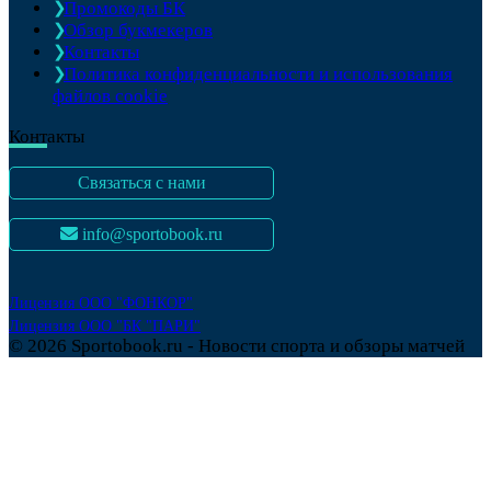
Промокоды БК
Обзор букмекеров
Контакты
Политика конфиденциальности и использования
файлов cookie
Контакты
Связаться с нами
info@sportobook.ru
Лицензия ООО "ФОНКОР"
Лицензия ООО "БК "ПАРИ"
© 2026 Sportobook.ru - Новости спорта и обзоры матчей