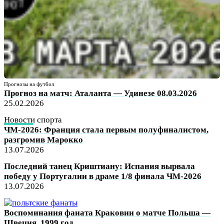
Прогнозы на футбол
Прогноз на матч: Аталанта — Удинезе 08.03.2026
25.02.2026
Новости спорта
ЧМ-2026: Франция стала первым полуфиналистом,
разгромив Марокко
13.07.2026
Последний танец Криштиану: Испания вырвала
победу у Португалии в драме 1/8 финала ЧМ-2026
13.07.2026
Воспоминания фаната Краковии о матче Польша —
Швеция. 1999 год.