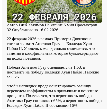
Автор
Глеб Хакимов
На чтение
5 мин
Просмотров
32
Опубликовано
16.02.2026
22 февраля 2026 в рамках Примеры Дивизиона
состоится матч Атлетико Грау — Колледж Хуан
Пабло II. Уровень команд сильно отличается, что
заметно в коэффициентах которые букмекеры дают
на исход поединка.
Победа Атлетико Грау оценивается в 1.53, а
поставить на победу Колледж Хуан Пабло II можно
за 6.25.
Чтобы нагляднее продемонстрировать разницу
переведем коэффициенты в привычные и понятные
проценты. Получается, что вероятность победы
Атлетико Грау составляет 65%, а вероятность победы
Колледж Хуан Пабло II составляет 16%.