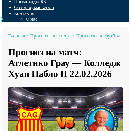
Промокоды БК
Обзор букмекеров
Контакты
О нас
Главная
»
Прогнозы на спорт
»
Прогнозы на футбол
Прогноз на матч:
Атлетико Грау — Колледж
Хуан Пабло II 22.02.2026