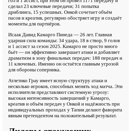
гол и 1 ассист, при этом он провёл 1171 передачу и
сделал 23 ключевые передачи; 31 попытка
дриблинга, 15 успешных. Онкой сочетает объём
пасов и креатив, регулярно обостряет игру и создаёт
моменты для партнёров.
Исаак Давид Камарго Пинеда — 26 лет. Главная
ударная сила команды: 34 удара, 18 в створ, 9 голов
и 1 ассист за сезон 2025. Камарго не просто много
бьёт — он эффективно завершает атаки и добавляет
драматизм в зону финальных передач: 188 передач и
11 ключевых. Именно он остаётся главным угрозой
для обороны соперника.
Атлетико Грау имеет ясную структуру атаки и
несколько игроков, способных менять ход матча. Эти
исполнители представляют системную угрозу:
высокая интенсивность завершений у Камарго,
креатив и объём передач у Онкой и надёжность при
индивидуальных проходах у Тапии делают фаворита
явным претендентом на положительный результат.