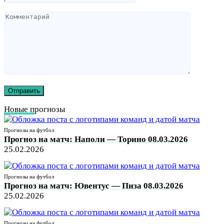
*
Комментарий
Новые прогнозы
Прогнозы на футбол
Прогноз на матч: Наполи — Торино 08.03.2026
25.02.2026
Прогнозы на футбол
Прогноз на матч: Ювентус — Пиза 08.03.2026
25.02.2026
Прогнозы на футбол