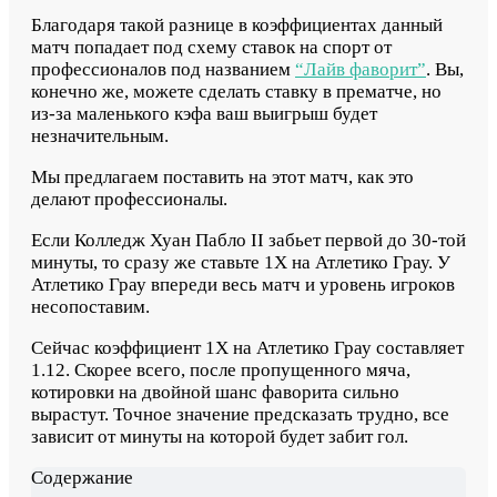
Благодаря такой разнице в коэффициентах данный
матч попадает под схему ставок на спорт от
профессионалов под названием
“Лайв фаворит”
. Вы,
конечно же, можете сделать ставку в прематче, но
из-за маленького кэфа ваш выигрыш будет
незначительным.
Мы предлагаем поставить на этот матч, как это
делают профессионалы.
Если Колледж Хуан Пабло II забьет первой до 30-той
минуты, то сразу же ставьте 1Х на Атлетико Грау. У
Атлетико Грау впереди весь матч и уровень игроков
несопоставим.
Сейчас коэффициент 1Х на Атлетико Грау составляет
1.12. Скорее всего, после пропущенного мяча,
котировки на двойной шанс фаворита сильно
вырастут. Точное значение предсказать трудно, все
зависит от минуты на которой будет забит гол.
Содержание