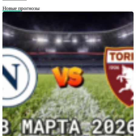
Новые прогнозы