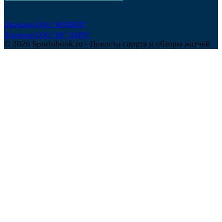
Лицензия ООО "ФОНКОР"
Лицензия ООО "БК "ПАРИ"
© 2026 Sportobook.ru - Новости спорта и обзоры матчей