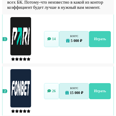
всех БК. Потому-что неизвестно в какой из контор
коэффициент будет лучше в нужный вам момент.
БОНУС
Играть
14
5 000 ₽
БОНУС
Играть
26
15 000 ₽