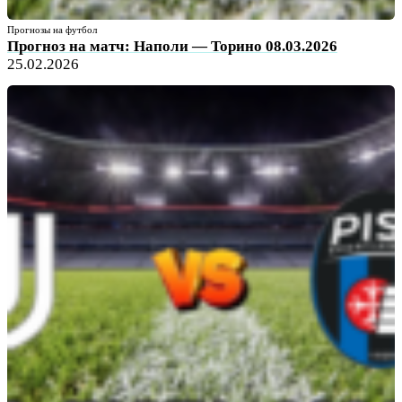
Прогнозы на футбол
Прогноз на матч: Наполи — Торино 08.03.2026
25.02.2026