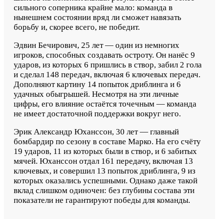
сильного соперника крайне мало: команда в
нынешнем состоянии вряд ли сможет навязать
борьбу и, скорее всего, не победит.
Эдвин Бечирович, 25 лет — один из немногих
игроков, способных создавать остроту. Он нанёс 9
ударов, из которых 6 пришлись в створ, забил 2 гола
и сделал 148 передач, включая 6 ключевых передач.
Дополняют картину 14 попыток дриблинга и 6
удачных обыгрышей. Несмотря на эти личные
цифры, его влияние остаётся точечным — команда
не имеет достаточной поддержки вокруг него.
Эрик Александр Юханссон, 30 лет — главный
бомбардир по сезону в составе Марко. На его счёту
19 ударов, 11 из которых были в створ, и 6 забитых
мячей. Юханссон отдал 161 передачу, включая 13
ключевых, и совершил 13 попыток дриблинга, 9 из
которых оказались успешными. Однако даже такой
вклад слишком одиночен: без глубины состава эти
показатели не гарантируют победы для команды.