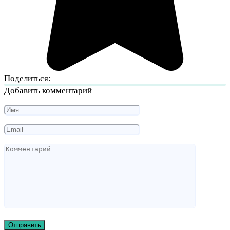
Поделиться:
Добавить комментарий
Имя
*
Email
*
Комментарий