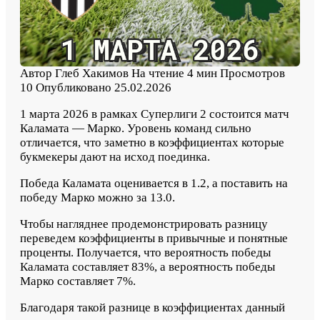
Автор
Глеб Хакимов
На чтение
4 мин
Просмотров
10
Опубликовано
25.02.2026
1 марта 2026 в рамках Суперлиги 2 состоится матч
Каламата — Марко. Уровень команд сильно
отличается, что заметно в коэффициентах которые
букмекеры дают на исход поединка.
Победа Каламата оценивается в 1.2, а поставить на
победу Марко можно за 13.0.
Чтобы нагляднее продемонстрировать разницу
переведем коэффициенты в привычные и понятные
проценты. Получается, что вероятность победы
Каламата составляет 83%, а вероятность победы
Марко составляет 7%.
Благодаря такой разнице в коэффициентах данный