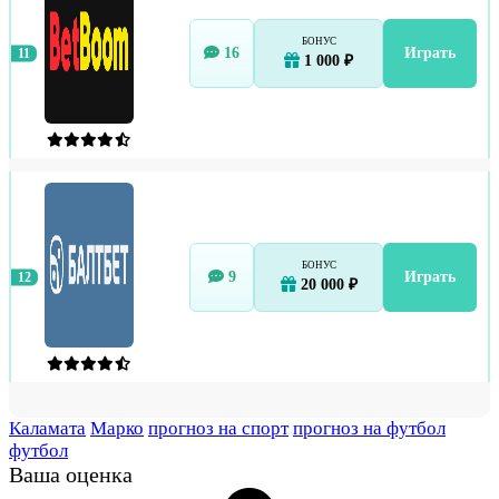
БОНУС
Играть
16
1 000 ₽
БОНУС
Играть
9
20 000 ₽
Каламата
Марко
прогноз на спорт
прогноз на футбол
футбол
Ваша оценка