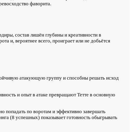
ревосходство фаворита.
рдиры, состав лишён глубины и креативности в
та и, вероятнее всего, проиграет или не добьётся
стойчивую атакующую группу и способны решать исход
ивность и опыт в атаке превращают Тетте в основную
рно попадать по воротам и эффективно завершать
инга (8 успешных) показывает готовность обыгрывать