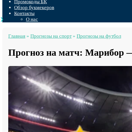
Промокоды БК
Обзор букмекеров
Контакты
О нас
Главная
»
Прогнозы на спорт
»
Прогнозы на футбол
Прогноз на матч: Марибор —