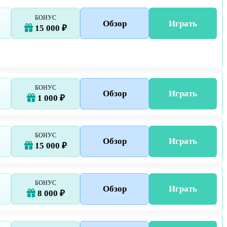
БОНУС
Обзор
Играть
15 000 ₽
БОНУС
Обзор
Играть
1 000 ₽
БОНУС
Обзор
Играть
15 000 ₽
БОНУС
Обзор
Играть
8 000 ₽