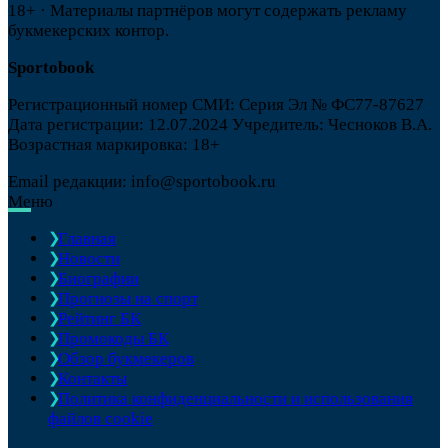
18+ · Материалы партнёров могут содержать рекламу
букмекерских контор.
Sportobook
Регистрационный номер СМИ: Серия Эл № ФС77-87627
Дата регистрации: 12.07.2024 Учредитель: Чесноков В.А.
Возрастная маркировка: 18+
Email редакции: info@sportobook.ru
Меню
Главная
Новости
Биографии
Прогнозы на спорт
Рейтинг БК
Промокоды БК
Обзор букмекеров
Контакты
Политика конфиденциальности и использования
файлов cookie