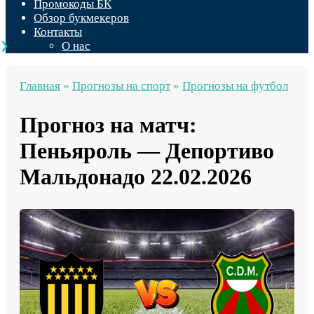
Промокоды БК
Обзор букмекеров
Контакты
О нас
Главная
»
Прогнозы на спорт
»
Прогнозы на футбол
Прогноз на матч:
Пеньяроль — Депортиво
Мальдонадо 22.02.2026