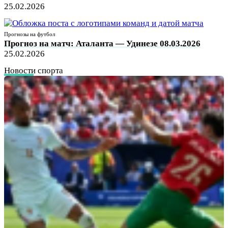
25.02.2026
Прогнозы на футбол
Прогноз на матч: Аталанта — Удинезе 08.03.2026
25.02.2026
Новости спорта