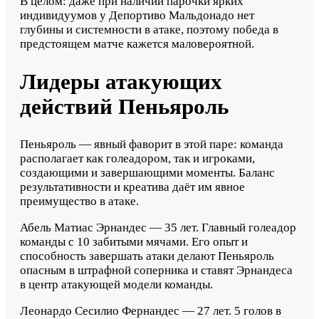
В целом: даже при наличии парочки ярких
индивидуумов у Депортиво Мальдонадо нет
глубины и системности в атаке, поэтому победа в
предстоящем матче кажется маловероятной.
Лидеры атакующих
действий Пеньяроль
Пеньяроль — явный фаворит в этой паре: команда
располагает как голеадором, так и игроками,
создающими и завершающими моменты. Баланс
результативности и креатива даёт им явное
преимущество в атаке.
Абель Матиас Эрнандес — 35 лет. Главный голеадор
команды с 10 забитыми мячами. Его опыт и
способность завершать атаки делают Пеньяроль
опасным в штрафной соперника и ставят Эрнандеса
в центр атакующей модели команды.
Леонардо Сесилио Фернандес — 27 лет. 5 голов в