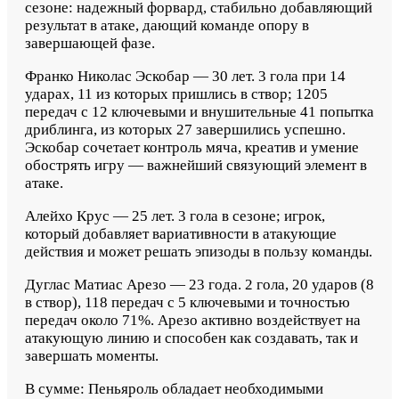
сезоне: надежный форвард, стабильно добавляющий
результат в атаке, дающий команде опору в
завершающей фазе.
Франко Николас Эскобар — 30 лет. 3 гола при 14
ударах, 11 из которых пришлись в створ; 1205
передач с 12 ключевыми и внушительные 41 попытка
дриблинга, из которых 27 завершились успешно.
Эскобар сочетает контроль мяча, креатив и умение
обострять игру — важнейший связующий элемент в
атаке.
Алейхо Крус — 25 лет. 3 гола в сезоне; игрок,
который добавляет вариативности в атакующие
действия и может решать эпизоды в пользу команды.
Дуглас Матиас Арезо — 23 года. 2 гола, 20 ударов (8
в створ), 118 передач с 5 ключевыми и точностью
передач около 71%. Арезо активно воздействует на
атакующую линию и способен как создавать, так и
завершать моменты.
В сумме: Пеньяроль обладает необходимыми