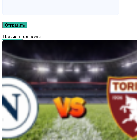
Новые прогнозы