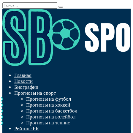
Перейти
Search
к
for:
содержанию
Главная
Новости
Биографии
Прогнозы на спорт
Прогнозы на футбол
Прогнозы на хоккей
Прогнозы на баскетбол
Прогнозы на волейбол
Прогнозы на теннис
Рейтинг БК