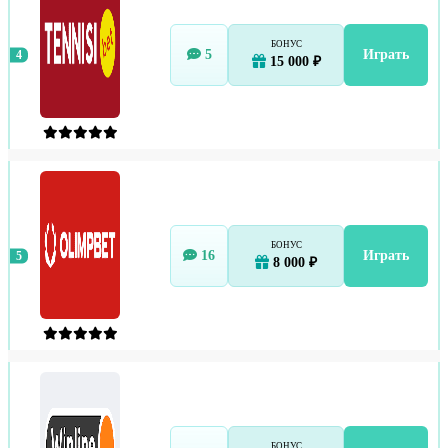
БОНУС
Играть
5
15 000 ₽
БОНУС
Играть
16
8 000 ₽
БОНУС