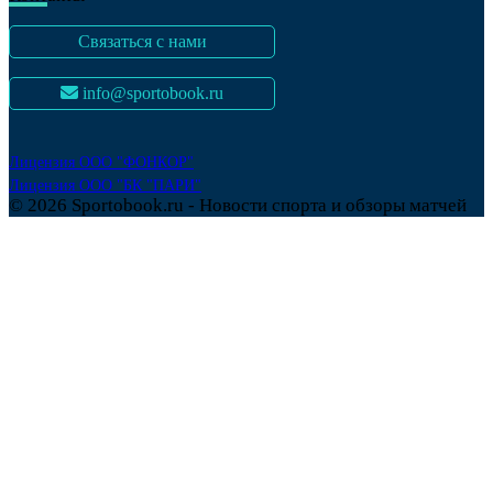
Связаться с нами
info@sportobook.ru
Лицензия ООО "ФОНКОР"
Лицензия ООО "БК "ПАРИ"
© 2026 Sportobook.ru - Новости спорта и обзоры матчей