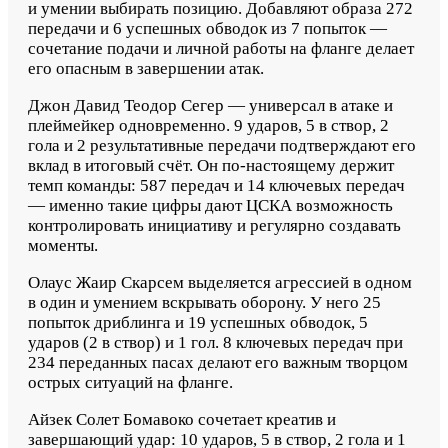
и умении выбирать позицию. Добавляют образа 272
передачи и 6 успешных обводок из 7 попыток —
сочетание подачи и личной работы на фланге делает
его опасным в завершении атак.
Джон Давид Теодор Сегер — универсал в атаке и
плеймейкер одновременно. 9 ударов, 5 в створ, 2
гола и 2 результативные передачи подтверждают его
вклад в итоговый счёт. Он по-настоящему держит
темп команды: 587 передач и 14 ключевых передач
— именно такие цифры дают ЦСКА возможность
контролировать инициативу и регулярно создавать
моменты.
Олаус Жаир Скарсем выделяется агрессией в одном
в один и умением вскрывать оборону. У него 25
попыток дриблинга и 19 успешных обводок, 5
ударов (2 в створ) и 1 гол. 8 ключевых передач при
234 переданных пасах делают его важным творцом
острых ситуаций на фланге.
Айзек Солет Бомавоко сочетает креатив и
завершающий удар: 10 ударов, 5 в створ, 2 гола и 1