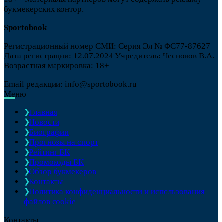
букмекерских контор.
Sportobook
Регистрационный номер СМИ: Серия Эл № ФС77-87627
Дата регистрации: 12.07.2024 Учредитель: Чесноков В.А.
Возрастная маркировка: 18+
Email редакции: info@sportobook.ru
Меню
Главная
Новости
Биографии
Прогнозы на спорт
Рейтинг БК
Промокоды БК
Обзор букмекеров
Контакты
Политика конфиденциальности и использования
файлов cookie
Контакты