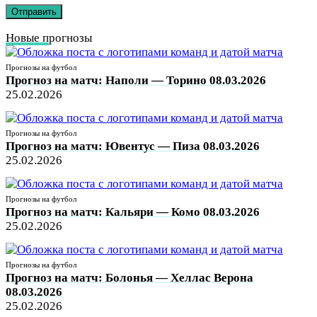
Новые прогнозы
Прогнозы на футбол
Прогноз на матч: Наполи — Торино 08.03.2026
25.02.2026
Прогнозы на футбол
Прогноз на матч: Ювентус — Пиза 08.03.2026
25.02.2026
Прогнозы на футбол
Прогноз на матч: Кальяри — Комо 08.03.2026
25.02.2026
Прогнозы на футбол
Прогноз на матч: Болонья — Хеллас Верона
08.03.2026
25.02.2026