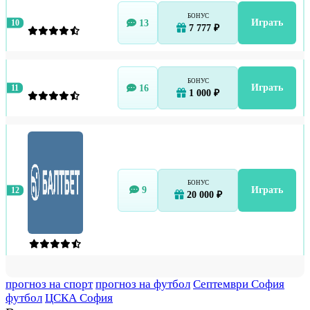
БОНУС
Играть
13
7 777 ₽
БОНУС
Играть
16
1 000 ₽
БОНУС
Играть
9
20 000 ₽
прогноз на спорт
прогноз на футбол
Септември София
футбол
ЦСКА София