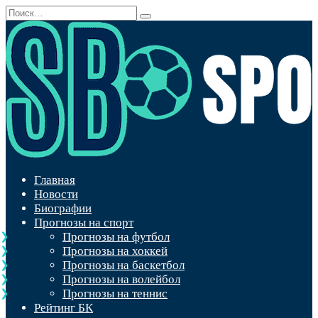
Перейти
Search
к
for:
содержанию
Главная
Новости
Биографии
Прогнозы на спорт
Прогнозы на футбол
Прогнозы на хоккей
Прогнозы на баскетбол
Прогнозы на волейбол
Прогнозы на теннис
Рейтинг БК