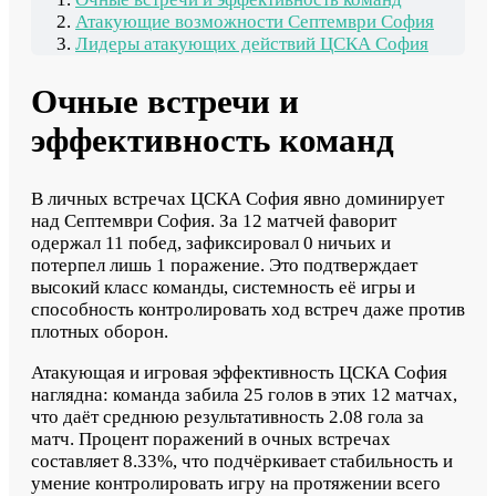
Атакующие возможности Септември София
Лидеры атакующих действий ЦСКА София
Очные встречи и
эффективность команд
В личных встречах ЦСКА София явно доминирует
над Септември София. За 12 матчей фаворит
одержал 11 побед, зафиксировал 0 ничьих и
потерпел лишь 1 поражение. Это подтверждает
высокий класс команды, системность её игры и
способность контролировать ход встреч даже против
плотных оборон.
Атакующая и игровая эффективность ЦСКА София
наглядна: команда забила 25 голов в этих 12 матчах,
что даёт среднюю результативность 2.08 гола за
матч. Процент поражений в очных встречах
составляет 8.33%, что подчёркивает стабильность и
умение контролировать игру на протяжении всего