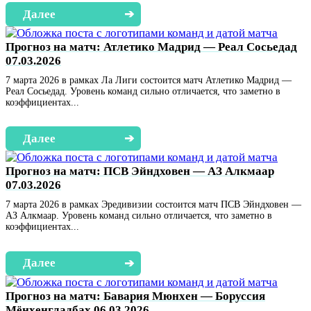
Далее
➔
Прогноз на матч: Атлетико Мадрид — Реал Сосьедад
07.03.2026
7 марта 2026 в рамках Ла Лиги состоится матч Атлетико Мадрид —
Реал Сосьедад. Уровень команд сильно отличается, что заметно в
коэффициентах...
Далее
➔
Прогноз на матч: ПСВ Эйндховен — АЗ Алкмаар
07.03.2026
7 марта 2026 в рамках Эредивизии состоится матч ПСВ Эйндховен —
АЗ Алкмаар. Уровень команд сильно отличается, что заметно в
коэффициентах...
Далее
➔
Прогноз на матч: Бавария Мюнхен — Боруссия
Мёнхенгладбах 06.03.2026