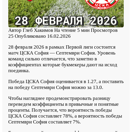
Автор
Глеб Хакимов
На чтение
5 мин
Просмотров
25
Опубликовано
16.02.2026
28 февраля 2026 в рамках Первой лиги состоится
матч ЦСКА София — Септември София. Уровень
команд сильно отличается, что заметно в
коэффициентах которые букмекеры дают на исход
поединка.
Победа ЦСКА София оценивается в 1.27, а поставить
на победу Септември София можно за 13.0.
Чтобы нагляднее продемонстрировать разницу
переведем коэффициенты в привычные и понятные
проценты. Получается, что вероятность победы
ЦСКА София составляет 78%, а вероятность победы
Септември София составляет 7%.