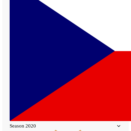
Season 2020