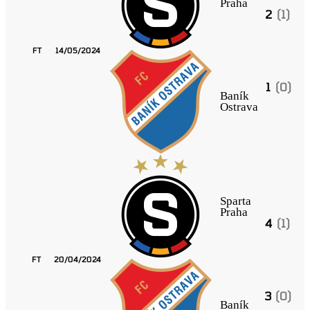
Praha
2
(1)
FT
14/05/2024
1
(0)
Baník
Ostrava
Sparta
Praha
4
(1)
FT
20/04/2024
3
(0)
Baník