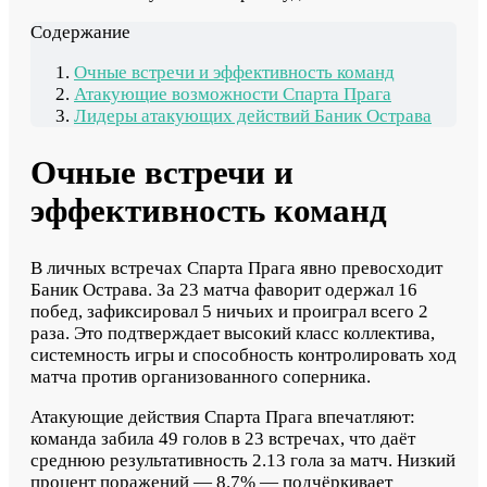
Содержание
Очные встречи и эффективность команд
Атакующие возможности Спарта Прага
Лидеры атакующих действий Баник Острава
Очные встречи и
эффективность команд
В личных встречах Спарта Прага явно превосходит
Баник Острава. За 23 матча фаворит одержал 16
побед, зафиксировал 5 ничьих и проиграл всего 2
раза. Это подтверждает высокий класс коллектива,
системность игры и способность контролировать ход
матча против организованного соперника.
Атакующие действия Спарта Прага впечатляют:
команда забила 49 голов в 23 встречах, что даёт
среднюю результативность 2.13 гола за матч. Низкий
процент поражений — 8.7% — подчёркивает