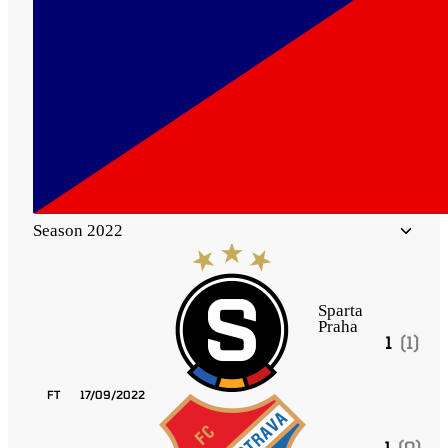
Season 2022
Sparta
Praha
1
(1)
FT
17/09/2022
1
(0)