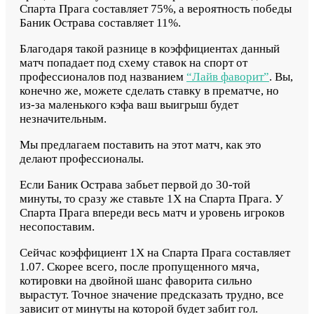
Спарта Прага составляет 75%, а вероятность победы
Баник Острава составляет 11%.
Благодаря такой разнице в коэффициентах данный
матч попадает под схему ставок на спорт от
профессионалов под названием
“Лайв фаворит”
. Вы,
конечно же, можете сделать ставку в прематче, но
из-за маленького кэфа ваш выигрыш будет
незначительным.
Мы предлагаем поставить на этот матч, как это
делают профессионалы.
Если Баник Острава забьет первой до 30-той
минуты, то сразу же ставьте 1Х на Спарта Прага. У
Спарта Прага впереди весь матч и уровень игроков
несопоставим.
Сейчас коэффициент 1Х на Спарта Прага составляет
1.07. Скорее всего, после пропущенного мяча,
котировки на двойной шанс фаворита сильно
вырастут. Точное значение предсказать трудно, все
зависит от минуты на которой будет забит гол.