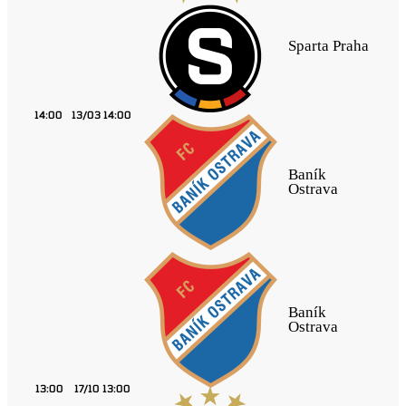
Sparta Praha
14:00
13/03 14:00
Baník
Ostrava
Baník
Ostrava
13:00
17/10 13:00