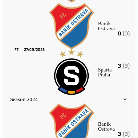
Baník
Ostrava
0
(0)
FT
27/09/2025
3
(3)
Sparta
Praha
Season 2024
Baník
Ostrava
3
(3)