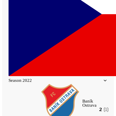
Season 2022
Baník
Ostrava
2
(1)