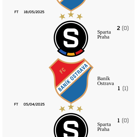
FT
18/05/2025
2
(0)
Sparta
Praha
Baník
Ostrava
1
(1)
FT
05/04/2025
1
(0)
Sparta
Praha