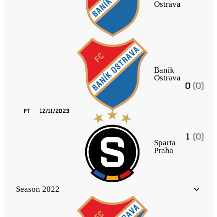
Ostrava
Baník
Ostrava
0
(0)
FT
12/11/2023
1
(0)
Sparta
Praha
Season 2022