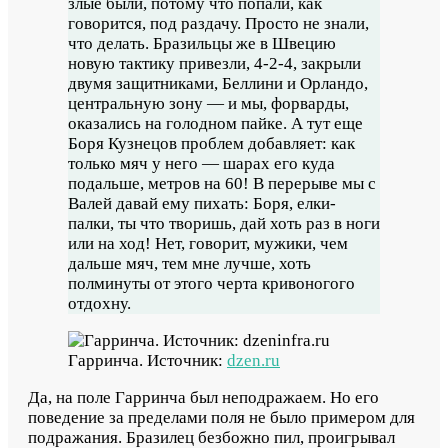
злые были, потому что попали, как
говорится, под раздачу. Просто не знали,
что делать. Бразильцы же в Швецию
новую тактику привезли, 4-2-4, закрыли
двумя защитниками, Беллини и Орландо,
центральную зону — и мы, форварды,
оказались на голодном пайке. А тут еще
Боря Кузнецов проблем добавляет: как
только мяч у него — шарах его куда
подальше, метров на 60! В перерыве мы с
Валей давай ему пихать: Боря, елки-
палки, ты что творишь, дай хоть раз в ноги
или на ход! Нет, говорит, мужики, чем
дальше мяч, тем мне лучше, хоть
полминуты от этого черта кривоногого
отдохну.
Гарринча. Источник:
dzen.ru
Да, на поле Гарринча был неподражаем. Но его
поведение за пределами поля не было примером для
подражания. Бразилец безбожно пил, проигрывал