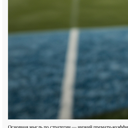
Основная мысль по стратегии — низкий прематч-коэффици