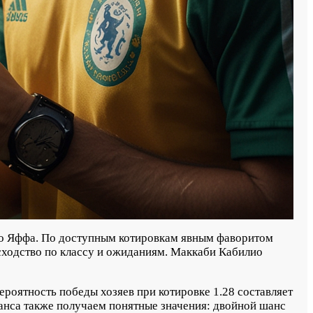
лио Яффа. По доступным котировкам явным фаворитом
осходство по классу и ожиданиям. Маккаби Кабилио
роятность победы хозяев при котировке 1.28 составляет
шанса также получаем понятные значения: двойной шанс