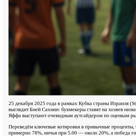
25 декабря 2025 года в рамках Кубка страны Израиля (
выглядит Бней Сахнин: букмекеры ставят на хозяев низк
Яффа выступают очевидным аутсайдером по оценкам рын
Переведём ключевые котировки в привычные проценты, ч
примерно 78%, ничья при 5.00 — около 20%, а победа г