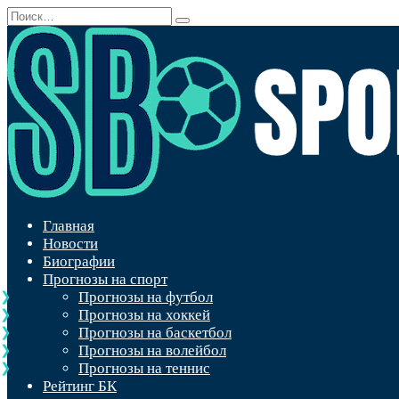
Перейти
Search
к
for:
содержанию
Главная
Новости
Биографии
Прогнозы на спорт
Прогнозы на футбол
Прогнозы на хоккей
Прогнозы на баскетбол
Прогнозы на волейбол
Прогнозы на теннис
Рейтинг БК