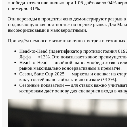
«победа хозяев или ничья» при 1.06 даёт около 94% веро
примерно 31%.
Эти переводы в проценты ясно демонстрируют разрыв в
подавляющую «вероятность» по оценке рынка. Для Макк
высокорисковыми и маловероятными.
Приведём немного статистики очных встреч и сезонных 
Head-to-Head (идентификатор противостояния 619
Яффа — ≈13%. Это показывает явное преимущество 
Head-to-Head — двойной шанс: «победа хозяев или
рынок максимально консервативным в прематче.
Сезон, State Cup 2025 — маркеты и оценка: на ста
как у гостей шансы объективно низкие (≈13%).
Сезонные показатели — для ставок важно учитывать
котировкам даёт основу для сценариев входа в жив