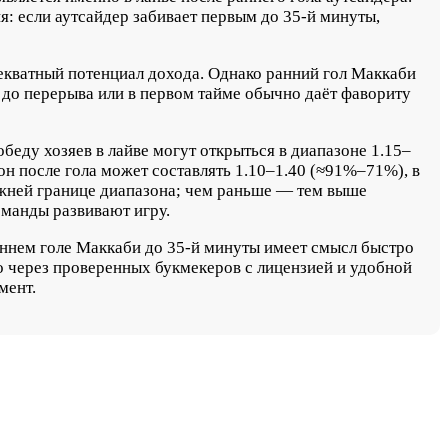
я: если аутсайдер забивает первым до 35-й минуты,
декватный потенциал дохода. Однако ранний гол Маккаби
 до перерыва или в первом тайме обычно даёт фавориту
беду хозяев в лайве могут открыться в диапазоне 1.15–
н после гола может составлять 1.10–1.40 (≈91%–71%), в
нижней границе диапазона; чем раньше — тем выше
оманды развивают игру.
аннем голе Маккаби до 35-й минуты имеет смысл быстро
ко через проверенных букмекеров с лицензией и удобной
мент.