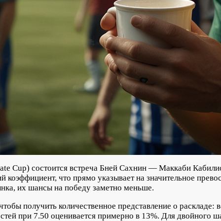
State Cup) состоится встреча Бней Сахнин — Маккаби Каби
ий коэффициент, что прямо указывает на значительное прев
ка, их шансы на победу заметно меньше.
тобы получить количественное представление о раскладе: ве
остей при 7.50 оценивается примерно в 13%. Для двойного 