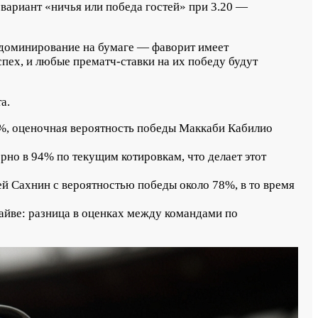
а вариант «ничья или победа гостей» при 3.20 —
 доминирование на бумаге — фаворит имеет
ех, и любые прематч-ставки на их победу будут
а.
%, оценочная вероятность победы Маккаби Кабилио
рно в 94% по текущим котировкам, что делает этот
ей Сахнин с вероятностью победы около 78%, в то время
лайве: разница в оценках между командами по