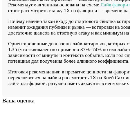
Рекомендуемая тактика основана на схеме
Лайв фаворит
стоит рассмотреть ставку 1X на фаворита — времени на 
Почему именно такой вход: до стартового свистка коти
изменит ожидания публики и рынка — котировки на хозя
достаточно шансов на ответную атаку и как минимум на
Ориентировочные диапазоны лайв-котировок, которых сто
1.35 (что эквивалентно примерно 87%–74% по имплайд-в
зависимости от минуты и контекста события. Если гол с
потенциал для получения более длинного коэффициента. 
Итоговая рекомендация: в прематче ценности на фавори
переключиться на лайв и рассмотреть 1X на Бней Сахнин
лайв-платформой; разумно иметь аккаунты в нескольких
Ваша оценка