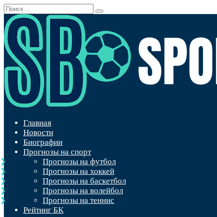
Перейти
Search
к
for:
содержанию
Главная
Новости
Биографии
Прогнозы на спорт
Прогнозы на футбол
Прогнозы на хоккей
Прогнозы на баскетбол
Прогнозы на волейбол
Прогнозы на теннис
Рейтинг БК