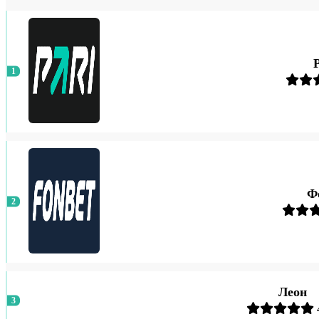
Ф
Леон