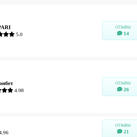
PARI
ОТЗЫВЫ
14
5.0
онбет
ОТЗЫВЫ
26
4.98
ОТЗЫВЫ
21
4.96