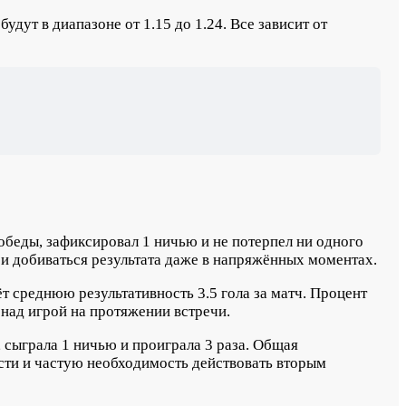
дут в диапазоне от 1.15 до 1.24. Все зависит от
беды, зафиксировал 1 ничью и не потерпел ни одного
и добиваться результата даже в напряжённых моментах.
т среднюю результативность 3.5 гола за матч. Процент
 над игрой на протяжении встречи.
 сыграла 1 ничью и проиграла 3 раза. Общая
ости и частую необходимость действовать вторым