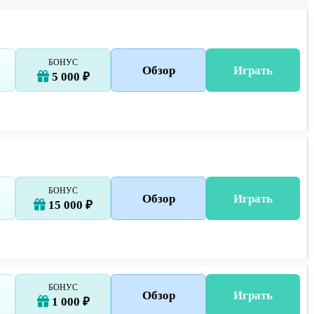
БОНУС
Обзор
Играть
5 000 ₽
БОНУС
Обзор
Играть
15 000 ₽
БОНУС
Обзор
Играть
1 000 ₽