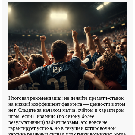
Итоговая рекомендация: не делайте прематч-ставок
на низкий коэффициент фаворита — ценности в этом
нет. Следите за началом матча, счётом и характером
игры: если Пирамидс (по сезону более
результативный) забьёт первым, это вовсе не
гарантирует успеха, но в текущей котировочной
картине реальный сигнал для ставки возникнет, когда