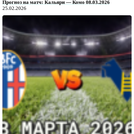
Прогноз на матч: Кальяри — Комо 08.03.2026
25.02.2026