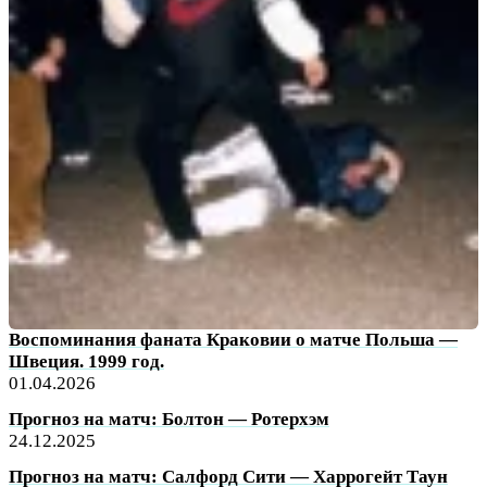
Воспоминания фаната Краковии о матче Польша —
Швеция. 1999 год.
01.04.2026
Прогноз на матч: Болтон — Ротерхэм
24.12.2025
Прогноз на матч: Салфорд Сити — Харрогейт Таун