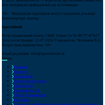
© 2026 Sportobook.ru — агрегатор футбольных новостей.
Все материалы принадлежат их источникам.
18+ · Материалы партнёров могут содержать рекламу
букмекерских контор.
Sportobook
Регистрационный номер СМИ: Серия Эл № ФС77-87627
Дата регистрации: 12.07.2024 Учредитель: Чесноков В.А.
Возрастная маркировка: 18+
Email редакции: info@sportobook.ru
Меню
Главная
Новости
Биографии
Прогнозы на спорт
Рейтинг БК
Промокоды БК
Обзор букмекеров
Контакты
Политика конфиденциальности и использования