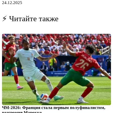
24.12.2025
⚡ Читайте также
ЧМ-2026: Франция стала первым полуфиналистом,
разгромив Марокко