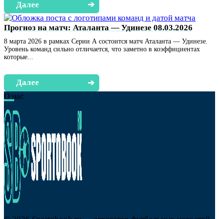
Далее
➔
Прогноз на матч: Аталанта — Удинезе 08.03.2026
8 марта 2026 в рамках Серии А состоится матч Аталанта — Удинезе.
Уровень команд сильно отличается, что заметно в коэффициентах
которые...
Далее
➔
О нас