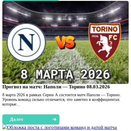
Прогноз на матч: Наполи — Торино 08.03.2026
8 марта 2026 в рамках Серии А состоится матч Наполи — Торино.
Уровень команд сильно отличается, что заметно в коэффициентах
которые...
Далее
➔