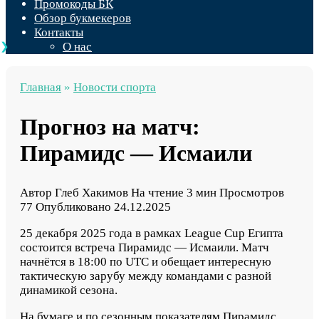
Промокоды БК
Обзор букмекеров
Контакты
О нас
Главная
»
Новости спорта
Прогноз на матч:
Пирамидс — Исмаили
Автор
Глеб Хакимов
На чтение
3 мин
Просмотров
77
Опубликовано
24.12.2025
25 декабря 2025 года в рамках League Cup Египта
состоится встреча Пирамидс — Исмаили. Матч
начнётся в 18:00 по UTC и обещает интересную
тактическую зарубу между командами с разной
динамикой сезона.
На бумаге и по сезонным показателям Пирамидс