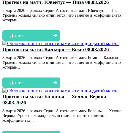
Прогноз на матч: Ювентус — Пиза 08.03.2026
8 марта 2026 в рамках Серии А состоится матч Ювентус — Пиза.
Уровень команд сильно отличается, что заметно в коэффициентах
которые...
Далее
➔
Прогноз на матч: Кальяри — Комо 08.03.2026
8 марта 2026 в рамках Серии А состоится матч Комо — Кальяри.
Уровень команд сильно отличается, что заметно в коэффициентах
которые...
Далее
➔
Прогноз на матч: Болонья — Хеллас Верона
08.03.2026
8 марта 2026 в рамках Серии А состоится матч Болонья — Хеллас
Верона. Уровень команд сильно отличается, что заметно в
коэффициентах...