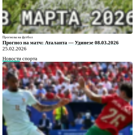
Прогнозы на футбол
Прогноз на матч: Аталанта — Удинезе 08.03.2026
25.02.2026
Новости спорта