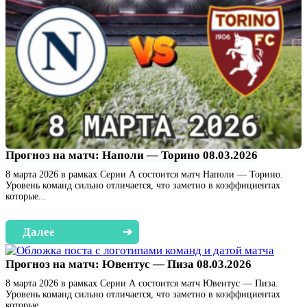
Прогноз на матч: Наполи — Торино 08.03.2026
8 марта 2026 в рамках Серии А состоится матч Наполи — Торино.
Уровень команд сильно отличается, что заметно в коэффициентах
которые...
Далее
➔
Прогноз на матч: Ювентус — Пиза 08.03.2026
8 марта 2026 в рамках Серии А состоится матч Ювентус — Пиза.
Уровень команд сильно отличается, что заметно в коэффициентах
которые...