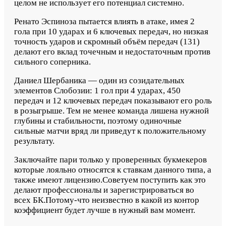
целом не использует его потенциал системно.
Ренато Эспиноза пытается влиять в атаке, имея 2
гола при 10 ударах и 6 ключевых передач, но низкая
точность ударов и скромный объём передач (131)
делают его вклад точечным и недостаточным против
сильного соперника.
Даниел Шербаника — один из созидательных
элементов Слобозии: 1 гол при 4 ударах, 450
передач и 12 ключевых передач показывают его роль
в розыгрыше. Тем не менее команда лишена нужной
глубины и стабильности, поэтому одиночные
сильные матчи вряд ли приведут к положительному
результату.
Заключайте пари только у проверенных букмекеров
которые лояльно относятся к ставкам данного типа, а
также имеют лицензию.Советуем поступить как это
делают профессионалы и зарегистрироваться во
всех БК.Потому-что неизвестно в какой из контор
коэффициент будет лучше в нужный вам момент.