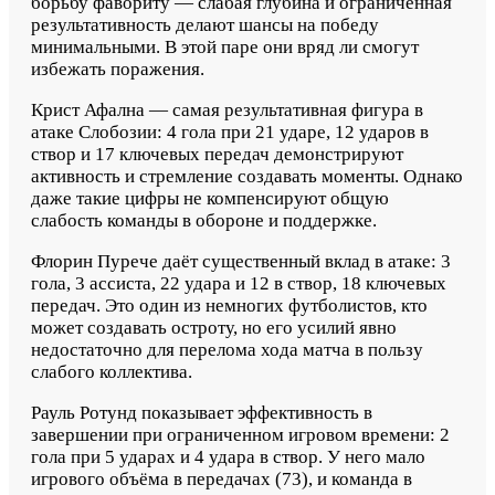
борьбу фавориту — слабая глубина и ограниченная
результативность делают шансы на победу
минимальными. В этой паре они вряд ли смогут
избежать поражения.
Крист Афална — самая результативная фигура в
атаке Слобозии: 4 гола при 21 ударе, 12 ударов в
створ и 17 ключевых передач демонстрируют
активность и стремление создавать моменты. Однако
даже такие цифры не компенсируют общую
слабость команды в обороне и поддержке.
Флорин Пурече даёт существенный вклад в атаке: 3
гола, 3 ассиста, 22 удара и 12 в створ, 18 ключевых
передач. Это один из немногих футболистов, кто
может создавать остроту, но его усилий явно
недостаточно для перелома хода матча в пользу
слабого коллектива.
Рауль Ротунд показывает эффективность в
завершении при ограниченном игровом времени: 2
гола при 5 ударах и 4 удара в створ. У него мало
игрового объёма в передачах (73), и команда в