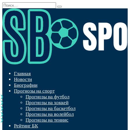
Перейти
Search
к
for:
содержанию
Главная
Новости
Биографии
Прогнозы на спорт
Прогнозы на футбол
Прогнозы на хоккей
Прогнозы на баскетбол
Прогнозы на волейбол
Прогнозы на теннис
Рейтинг БК