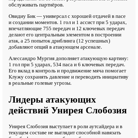
обслуживать партнёров.
Овидиу Бик — универсал с хорошей отдачей в пасе
и создании моментов. 1 гол и 1 ассист при 5 ударах,
впечатляющие 755 передач и 12 ключевых передач
делают его центральным элементом в построении
атак, а 25 попыток дриблинга (12 успешных)
добавляют опций в атакующем арсенале.
Алессандро Мургия дополняет атакующую картину:
1 гол при 5 ударах, 534 паса и 6 ключевых передач.
Его вклад в контроль и продвижение мяча помогает
Клужу сохранять давление и переводить инициативу
в реальные голевые угрозы.
Лидеры атакующих
действий Унирeя Слобозия
Унирeя Слобозия выступает в роли аутсайдера и в
текущем составе не выглядит способной навязать