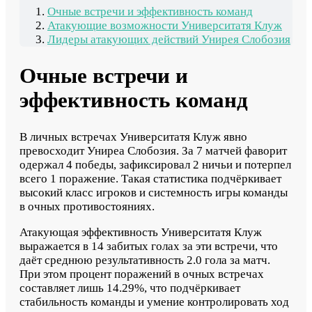
Очные встречи и эффективность команд
Атакующие возможности Университатя Клуж
Лидеры атакующих действий Унирeя Слобозия
Очные встречи и
эффективность команд
В личных встречах Университатя Клуж явно
превосходит Униреа Слобозия. За 7 матчей фаворит
одержал 4 победы, зафиксировал 2 ничьи и потерпел
всего 1 поражение. Такая статистика подчёркивает
высокий класс игроков и системность игры команды
в очных противостояниях.
Атакующая эффективность Университатя Клуж
выражается в 14 забитых голах за эти встречи, что
даёт среднюю результативность 2.0 гола за матч.
При этом процент поражений в очных встречах
составляет лишь 14.29%, что подчёркивает
стабильность команды и умение контролировать ход