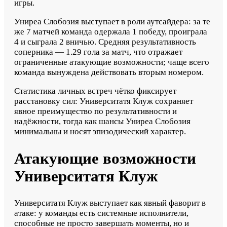
игры.
Униреа Слобозия выступает в роли аутсайдера: за те
же 7 матчей команда одержала 1 победу, проиграла
4 и сыграла 2 вничью. Средняя результативность
соперника — 1.29 гола за матч, что отражает
ограниченные атакующие возможности; чаще всего
команда вынуждена действовать вторым номером.
Статистика личных встреч чётко фиксирует
расстановку сил: Университатя Клуж сохраняет
явное преимущество по результативности и
надёжности, тогда как шансы Униреа Слобозия
минимальны и носят эпизодический характер.
Атакующие возможности
Университатя Клуж
Университатя Клуж выступает как явный фаворит в
атаке: у команды есть системные исполнители,
способные не просто завершать моменты, но и