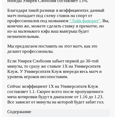
победы Унирея Слобозия составляет 13%.
Благодаря такой разнице в коэффициентах данный
матч попадает под схему ставок на спорт от
профессионалов под названием
“Лайв фаворит”
. Вы,
конечно же, можете сделать ставку в прематче, но
из-за маленького кэфа ваш выигрыш будет
незначительным.
Мы предлагаем поставить на этот матч, как это
делают профессионалы.
Если Унирея Слобозия забьет первой до 30-той
минуты, то сразу же ставьте 1Х на Университатя
Клуж. У Университатя Клуж впереди весь матч и
уровень игроков несопоставим.
Сейчас коэффициент 1Х на Университатя Клуж
составляет 1.1. Скорее всего после пропущенного
мяча котировки будут в диапазоне от 1.16 до 1.23.
Все зависит от минуты на которой будет забит гол.
Содержание