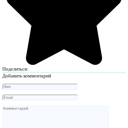
Поделиться:
Добавить комментарий
Имя
*
Email
*
Комментарий