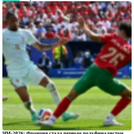
ЧМ-2026: Франция стала первым полуфиналистом,