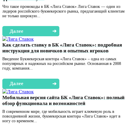
Что такое промокоды в БК «Лига Ставок» Лига Ставок — один из
лидеров российского букмекерского рынка, предлагающий клиентам
не только широкую...
Далее
➔
Как сделать ставку в БК «Лига Ставок»: подробная
инструкция для новичков и опытных игроков
Введение Букмекерская контора «Лига Ставок» – одна из самых
популярных и надежных на российском рынке. Основанная в 2008
году, компания...
Далее
➔
Мобильная версия сайта БК «Лига Ставок»: полный
обзор функционала и возможностей
В современном мире, где мобильность играет ключевую роль в
повседневной жизни, букмекерская контора «Лига Ставок» идет в
ногу со временем...