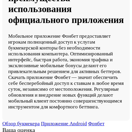
использования
официального приложения
Мобильное приложение Фонбет предоставляет
игрокам полноценный доступ к услугам
букмекерской конторы без необходимости
использования компьютера. Оптимизированный
интерфейс, быстрая работа, экономия трафика и
эксклюзивные мобильные бонусы делают его
привлекательным решением для активных беттеров.
Скачать приложение Фонбет — значит обеспечить
себе бесперебойный доступ к ставкам в любое время
суток, независимо от местоположения. Регулярные
обновления и внедрение новых функций делают
мобильный клиент постоянно совершенствующимся
инструментом для комфортного беттинга.
Обзор букмекера
Приложение Android
Фонбет
Ваша оценка