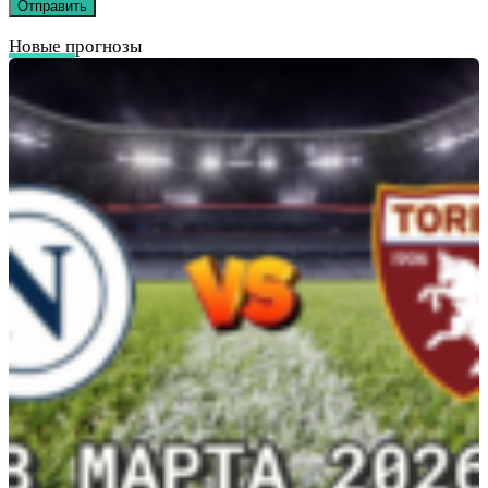
Новые прогнозы