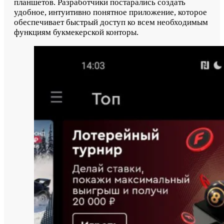
планшетов. Разработчики постарались создать
удобное, интуитивно понятное приложение, которое
обеспечивает быстрый доступ ко всем необходимым
функциям букмекерской конторы.