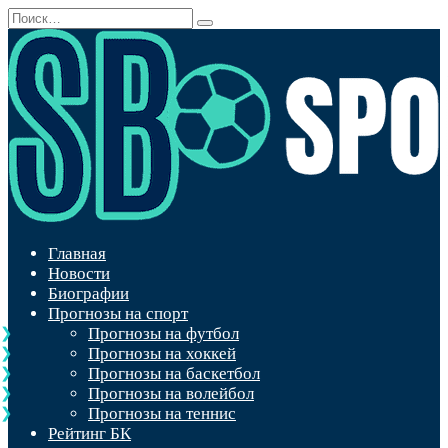
Перейти
Search
к
for:
содержанию
Главная
Новости
Биографии
Прогнозы на спорт
Прогнозы на футбол
Прогнозы на хоккей
Прогнозы на баскетбол
Прогнозы на волейбол
Прогнозы на теннис
Рейтинг БК