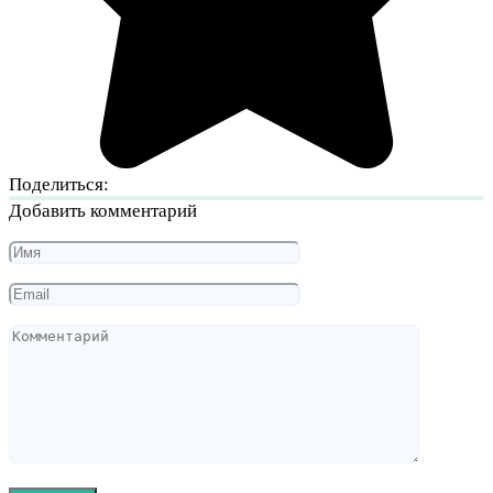
Поделиться:
Добавить комментарий
Имя
*
Email
*
Комментарий