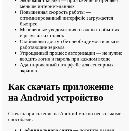
Экономия трафика — приложение потребляет
меньше интернет-данных
Повышенная скорость работы —
оптимизированный интерфейс загружается
быстрее
Мгновенные уведомления о важных событиях
и результатах ставок
Стабильный доступ без необходимости искать
работающие зеркала
Упрощенный процесс авторизации — не нужно
вводить логин и пароль при каждом входе
Адаптированный интерфейс для сенсорных
экранов
Как скачать приложение
на Android устройство
Скачать приложение на Android можно несколькими
способами:
С официального сайта
— посетите раздел