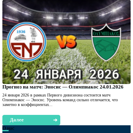
Прогноз на матч: Эносис — Олимпиакос 24.01.2026
24 января 2026 в рамках Первого дивизиона состоится матч
Олимпиакос — Эносис. Уровень команд сильно отличается, что
заметно в коэффициентах...
Далее
➔
О нас