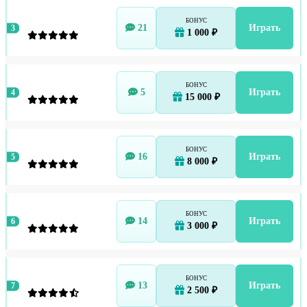
БОНУС
Играть
21
1 000 ₽
БОНУС
Играть
5
15 000 ₽
БОНУС
Играть
16
8 000 ₽
БОНУС
Играть
14
3 000 ₽
БОНУС
Играть
13
2 500 ₽