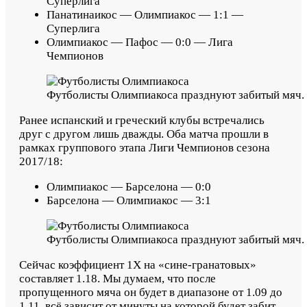
Суперлига
Панатинаикос — Олимпиакос — 1:1 —
Суперлига
Олимпиакос — Пафос — 0:0 — Лига
Чемпионов
Футболисты Олимпиакоса празднуют забитый мяч.
Ранее испанский и греческий клубы встречались
друг с другом лишь дважды. Оба матча прошли в
рамках группового этапа Лиги Чемпионов сезона
2017/18:
Олимпиакос — Барселона — 0:0
Барселона — Олимпиакос — 3:1
Футболисты Олимпиакоса празднуют забитый мяч.
Сейчас коэффициент 1Х на «сине-гранатовых»
составляет 1.18. Мы думаем, что после
пропущенного мяча он будет в диапазоне от 1.09 до
1.11, всё зависит от минуты на которой будет забит