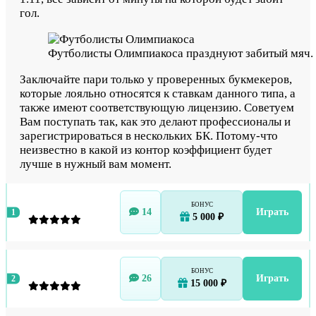
гол.
Футболисты Олимпиакоса празднуют забитый мяч.
Заключайте пари только у проверенных букмекеров,
которые лояльно относятся к ставкам данного типа, а
также имеют соответствующую лицензию. Советуем
Вам поступать так, как это делают профессионалы и
зарегистрироваться в нескольких БК. Потому-что
неизвестно в какой из контор коэффициент будет
лучше в нужный вам момент.
БОНУС
Играть
14
5 000 ₽
БОНУС
Играть
26
15 000 ₽