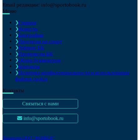
Email редакции: info@sportobook.ru
Меню
Главная
Новости
Биографии
Прогнозы на спорт
Рейтинг БК
Промокоды БК
Обзор букмекеров
Контакты
Политика конфиденциальности и использования
файлов cookie
Контакты
Связаться с нами
info@sportobook.ru
Лицензия ООО "ФОНКОР"