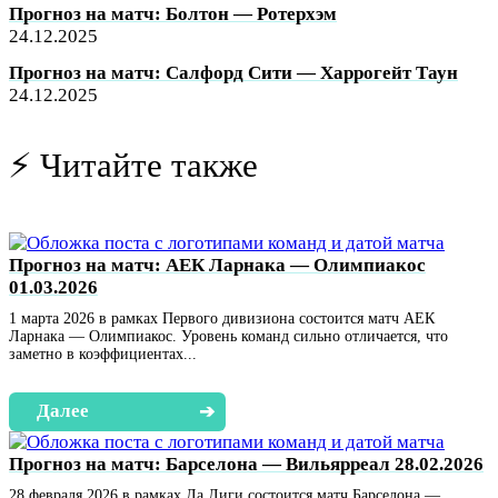
Прогноз на матч: Болтон — Ротерхэм
24.12.2025
Прогноз на матч: Салфорд Сити — Харрогейт Таун
24.12.2025
⚡ Читайте также
Прогноз на матч: АЕК Ларнака — Олимпиакос
01.03.2026
1 марта 2026 в рамках Первого дивизиона состоится матч АЕК
Ларнака — Олимпиакос. Уровень команд сильно отличается, что
заметно в коэффициентах...
Далее
➔
Прогноз на матч: Барселона — Вильярреал 28.02.2026
28 февраля 2026 в рамках Ла Лиги состоится матч Барселона —