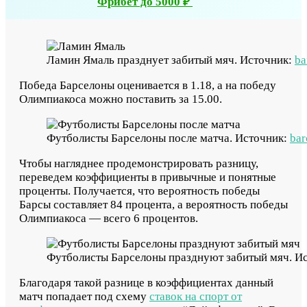
Фрибет до 5000 ₽
Ламин Ямаль празднует забитый мяч. Источник:
ba
Победа Барселоны оценивается в 1.18, а на победу
Олимпиакоса можно поставить за 15.00.
Футболисты Барселоны после матча. Источник:
bar
Чтобы нагляднее продемонстрировать разницу,
переведем коэффициенты в привычные и понятные
проценты. Получается, что вероятность победы
Барсы составляет 84 процента, а вероятность победы
Олимпиакоса — всего 6 процентов.
Футболисты Барселоны празднуют забитый мяч. И
Благодаря такой разнице в коэффициентах данный
матч попадает под схему
ставок на спорт от