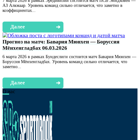
7 марта 2026 в рамках Эредивизии состоится матч ПСВ Эйндховен —
АЗ Алкмаар. Уровень команд сильно отличается, что заметно в
коэффициентах...
Далее
➔
Прогноз на матч: Бавария Мюнхен — Боруссия
Мёнхенгладбах 06.03.2026
6 марта 2026 в рамках Бундеслиги состоится матч Бавария Мюнхен —
Боруссия Мёнхенгладбах. Уровень команд сильно отличается, что
заметно...
Далее
➔
О нас