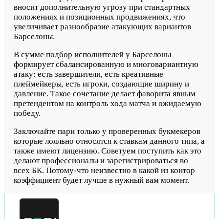
вносит дополнительную угрозу при стандартных
положениях и позиционных продвижениях, что
увеличивает разнообразие атакующих вариантов
Барселоны.
В сумме подбор исполнителей у Барселоны
формирует сбалансированную и многовариантную
атаку: есть завершители, есть креативные
плеймейкеры, есть игроки, создающие ширину и
давление. Такое сочетание делает фаворита явным
претендентом на контроль хода матча и ожидаемую
победу.
Заключайте пари только у проверенных букмекеров
которые лояльно относятся к ставкам данного типа, а
также имеют лицензию. Советуем поступить как это
делают профессионалы и зарегистрироваться во
всех БК. Потому-что неизвестно в какой из контор
коэффициент будет лучше в нужный вам момент.