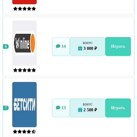
БОНУС
Играть
14
3 000 ₽
БОНУС
Играть
13
2 500 ₽