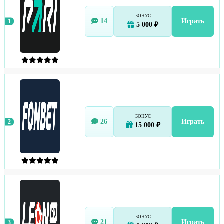
БОНУС
Играть
14
5 000 ₽
БОНУС
Играть
26
15 000 ₽
БОНУС
Играть
21