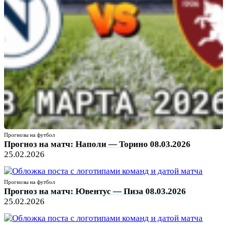
Прогнозы на футбол
Прогноз на матч: Наполи — Торино 08.03.2026
25.02.2026
Прогнозы на футбол
Прогноз на матч: Ювентус — Пиза 08.03.2026
25.02.2026