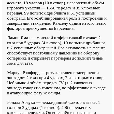
ассиста, 18 ударов (10 в створ), невероятный объём
игрового участия — 1556 передач и 35 ключевых
передач, 99 попыток дриблинга и 61 успешный
обыгрыш. Его комбинированная роль в построении и
завершении атак делает Канселу одним из ключевых
факторов преимуществa Барселоны.
Ламин Ямал — молодой и эффективный в атаке: 2
гола при 5 ударах (4 в створ), 10 попыток дриблинга
и 7 успешных обыгрышей. Его активность на фланге
способствует постоянному давлению на оборону
соперника и открывает партнёрам дополнительные
зоны для атак.
Маркус Рэшфорд — результативен в завершении
эпизодов: 2 гола при 4 ударах, 2 из которых в створ.
Небольшой объём передач (38) и 2 ключевых
эпизода говорят о точечном, но эффективном вкладе
в атакующую фазу команды.
Роналд Араухо — неожиданный фактор в атаке: 1
гол при 3 ударах (1 в створ), 406 передач и 3
ключевые передачи. Он вовлечён в розыгрыш и