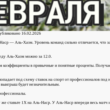
убликовано
16.02.2026
-Наср — Аль-Хазм. Уровень команд сильно отличается, что 
беду Аль-Хазм можно за 12.0.
м коэффициенты в привычные и понятные проценты. Получает
попадает под схему ставок на спорт от профессионалов под
аш выигрыш будет незначительным.
профессионалы.
у же ставьте 1Х на Аль-Наср. У Аль-Наср впереди весь матч 