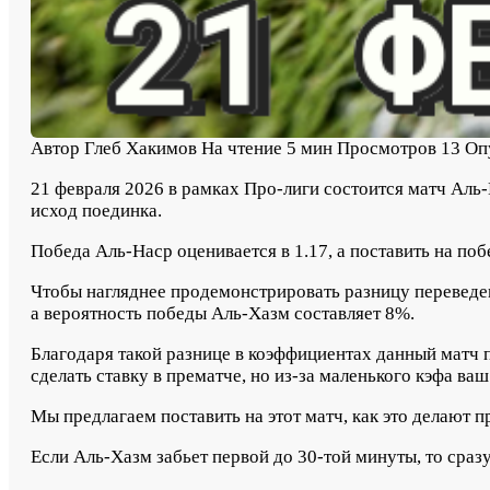
Автор
Глеб Хакимов
На чтение
5 мин
Просмотров
13
Оп
21 февраля 2026 в рамках Про-лиги состоится матч Аль
исход поединка.
Победа Аль-Наср оценивается в 1.17, а поставить на по
Чтобы нагляднее продемонстрировать разницу переведе
а вероятность победы Аль-Хазм составляет 8%.
Благодаря такой разнице в коэффициентах данный матч 
сделать ставку в прематче, но из-за маленького кэфа в
Мы предлагаем поставить на этот матч, как это делают 
Если Аль-Хазм забьет первой до 30-той минуты, то сраз