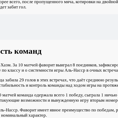
орее всего, после пропущенного мяча, котировки на двойно
дет забит гол.
сть команд
Хазм. За 10 матчей фаворит выиграл 8 поединков, зафиксир
 по классу и о системности игры Аль-Насср в очных встреча
 забила 29 голов в этих встречах, что даёт среднюю резуль
стабильность и контроль команды над ходом игры на протяже
10 матчей команда одержала всего 1 победу, сыграла 1 ничью
е атакующие возможности и вынужденную игру вторым номер
ль-Насср. Фаворит имеет явное преимущество по победам, р
 номинальный характер.