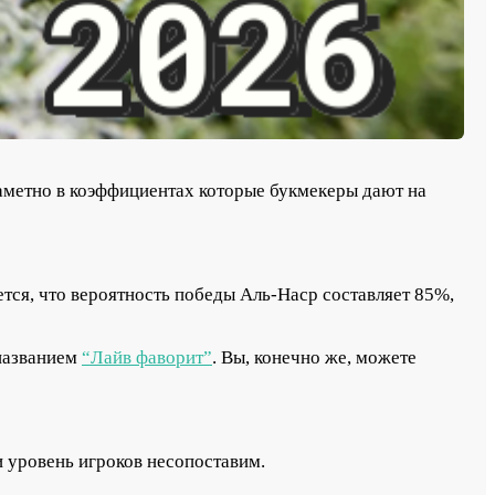
заметно в коэффициентах которые букмекеры дают на
ся, что вероятность победы Аль-Наср составляет 85%,
 названием
“Лайв фаворит”
. Вы, конечно же, можете
и уровень игроков несопоставим.