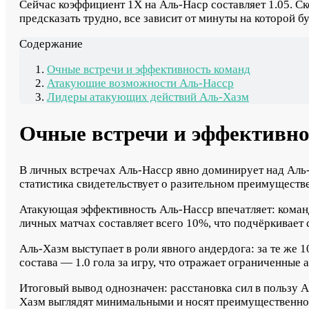
Сейчас коэффициент 1Х на Аль-Наср составляет 1.05. Ск
предсказать трудно, все зависит от минуты на которой бу
Содержание
Очные встречи и эффективность команд
Атакующие возможности Аль-Насср
Лидеры атакующих действий Аль-Хазм
Очные встречи и эффективно
В личных встречах Аль-Насср явно доминирует над Аль-
статистика свидетельствует о разительном преимуществе
Атакующая эффективность Аль-Насср впечатляет: команда
личных матчах составляет всего 10%, что подчёркивает 
Аль-Хазм выступает в роли явного андердога: за те же 
состава — 1.0 гола за игру, что отражает ограниченны
Итоговый вывод однозначен: расстановка сил в пользу А
Хазм выглядят минимальными и носят преимущественно