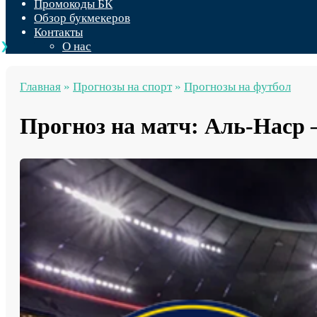
Промокоды БК
Обзор букмекеров
Контакты
О нас
Главная
»
Прогнозы на спорт
»
Прогнозы на футбол
Прогноз на матч: Аль-Наср 