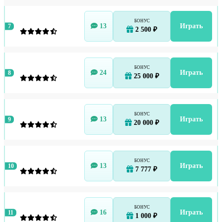
БОНУС
Играть
13
2 500 ₽
БОНУС
Играть
24
25 000 ₽
БОНУС
Играть
13
20 000 ₽
БОНУС
Играть
13
7 777 ₽
БОНУС
Играть
16
1 000 ₽