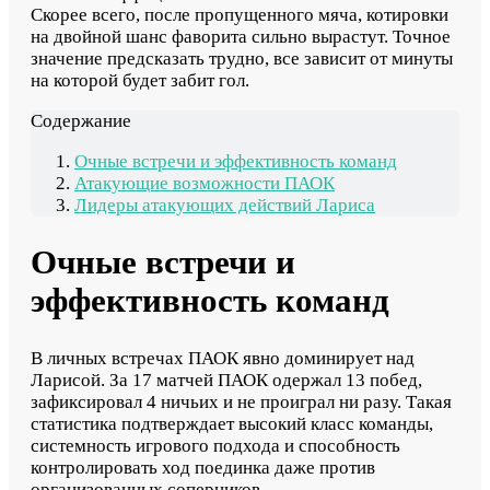
Скорее всего, после пропущенного мяча, котировки
на двойной шанс фаворита сильно вырастут. Точное
значение предсказать трудно, все зависит от минуты
на которой будет забит гол.
Содержание
Очные встречи и эффективность команд
Атакующие возможности ПАОК
Лидеры атакующих действий Лариса
Очные встречи и
эффективность команд
В личных встречах ПАОК явно доминирует над
Ларисой. За 17 матчей ПАОК одержал 13 побед,
зафиксировал 4 ничьих и не проиграл ни разу. Такая
статистика подтверждает высокий класс команды,
системность игрового подхода и способность
контролировать ход поединка даже против
организованных соперников.