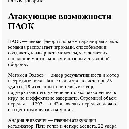
пользу фаворита.
Атакующие возможности
ПАОК
ПАОК — явный фаворит по всем параметрам атаки:
команда располагает игроками, способными и
создавать, и завершать моменты, что делает их
нападение многогранным и опасным для любой
обороны.
Магомед Оздоев — лидер результативности и мотор
в середине поля. Пять голов и три ассиста при 25
ударах, 18 из которых пришлись в створ,
подчёркивают его умение не только разворачивать
игру, но и эффективно завершать. Огромный объём
передач — 1297 — и 43 ключевых передачи делают
его центром креатива команды.
Андрия Живкович — главный атакующий
катализатор. Пять голов и четыре ассиста, 22 удара