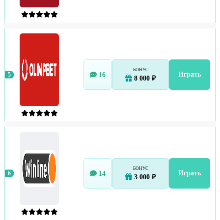
БОНУС
Играть
16
8 000 ₽
БОНУС
Играть
14
3 000 ₽