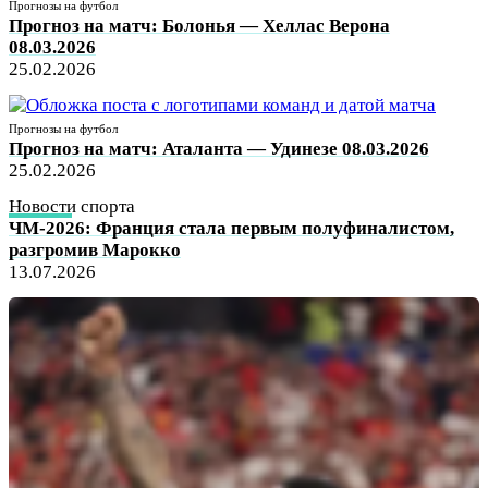
Прогнозы на футбол
Прогноз на матч: Болонья — Хеллас Верона
08.03.2026
25.02.2026
Прогнозы на футбол
Прогноз на матч: Аталанта — Удинезе 08.03.2026
25.02.2026
Новости спорта
ЧМ-2026: Франция стала первым полуфиналистом,
разгромив Марокко
13.07.2026