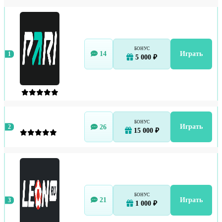
БОНУС
Играть
14
5 000 ₽
БОНУС
Играть
26
15 000 ₽
БОНУС
Играть
21
1 000 ₽