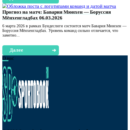
Прогноз на матч: Бавария Мюнхен — Боруссия
Мёнхенгладбах 06.03.2026
6 марта 2026 в рамках Бундеслиги состоится матч Бавария Мюнхен —
Боруссия Мёнхенгладбах. Уровень команд сильно отличается, что
заметно...
Далее
➔
О нас