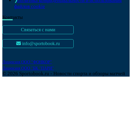
Политика конфиденциальности и использования
файлов cookie
Контакты
Связаться с нами
info@sportobook.ru
Лицензия ООО "ФОНКОР"
Лицензия ООО "БК "ПАРИ"
© 2026 Sportobook.ru - Новости спорта и обзоры матчей