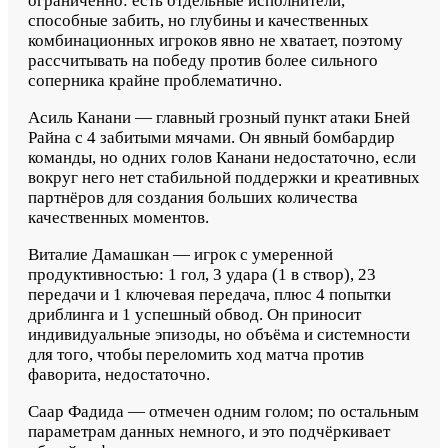
ограниченно: есть отдельные исполнители,
способные забить, но глубины и качественных
комбинационных игроков явно не хватает, поэтому
рассчитывать на победу против более сильного
соперника крайне проблематично.
Асиль Канани — главный грозный пункт атаки Бней
Райна с 4 забитыми мячами. Он явный бомбардир
команды, но одних голов Канани недостаточно, если
вокруг него нет стабильной поддержки и креативных
партнёров для создания больших количества
качественных моментов.
Виталие Дамашкан — игрок с умеренной
продуктивностью: 1 гол, 3 удара (1 в створ), 23
передачи и 1 ключевая передача, плюс 4 попытки
дриблинга и 1 успешный обвод. Он приносит
индивидуальные эпизоды, но объёма и системности
для того, чтобы переломить ход матча против
фаворита, недостаточно.
Саар Фадида — отмечен одним голом; по остальным
параметрам данных немного, и это подчёркивает