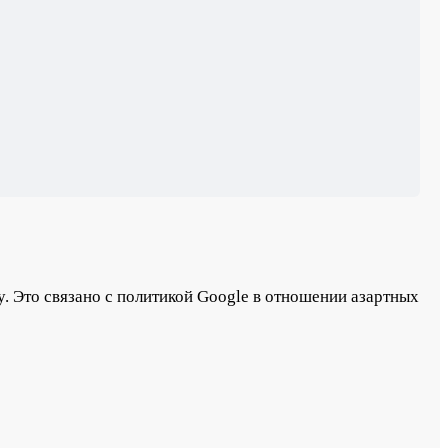
y. Это связано с политикой Google в отношении азартных