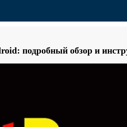
oid: подробный обзор и инст