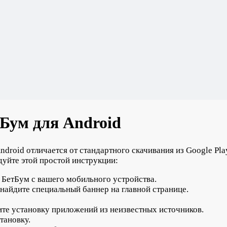
Бум для Android
droid отличается от стандартного скачивания из Google Pla
дуйте этой простой инструкции:
 БетБум с вашего мобильного устройства.
найдите специальный баннер на главной странице.
те установку приложений из неизвестных источников.
тановку.