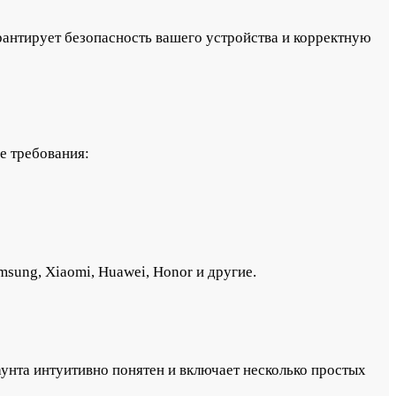
рантирует безопасность вашего устройства и корректную
е требования:
sung, Xiaomi, Huawei, Honor и другие.
унта интуитивно понятен и включает несколько простых