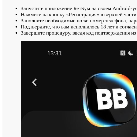
Запустите приложение БетБум на своем Android-ус
Нажмите на кнопку «Регистрация» в верхней части 
Заполните необходимые поля: номер телефона, паро
Подтвердите, что вам исполнилось 18 лет и соглас
Завершите процедуру, введя код подтверждения из